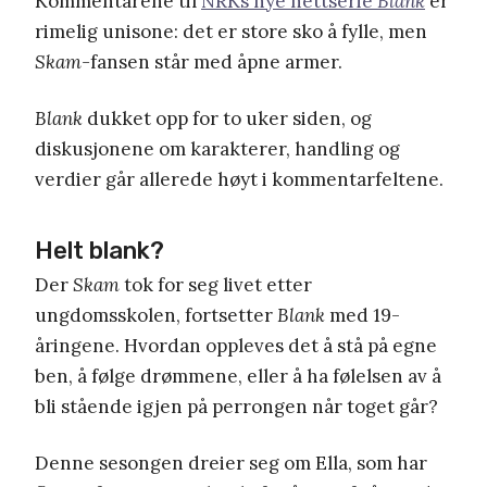
Kommentarene til
NRKs nye nettserie
Blank
er
rimelig unisone: det er store sko å fylle, men
Skam-
fansen står med åpne armer.
Blank
dukket opp for to uker siden, og
diskusjonene om karakterer, handling og
verdier går allerede høyt i kommentarfeltene.
Helt blank?
Der
Skam
tok for seg livet etter
ungdomsskolen, fortsetter
Blank
med 19-
åringene. Hvordan oppleves det å stå på egne
ben, å følge drømmene, eller å ha følelsen av å
bli stående igjen på perrongen når toget går?
Denne sesongen dreier seg om Ella, som har