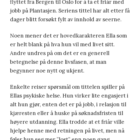
flyttet fra Bergen til Oslo for å ta et friår med
jobb på Plantasjen. Seriens tittel har alt etter få
dager blitt forsøkt fylt av innhold av seerne.
Noen mener det er hovedkarakteren Ella som
er helt blank på hva hun vil med livet sitt.
Andre undres på om det er en generell
betegnelse på denne livsfasen, at man
begynner noe nytt og ukjent.
Enkelte reiser spørsmål om tittelen spiller på
Ellas psykiske helse. Hun virker lite engasjert i
alt hun gjør, enten det er på jobb, i relasjon til
kjæresten eller å huske på søknadsfristen til
høyere utdanning. Ella trodde at et friår ville
hjelpe henne med retningen på livet, men nå
føler hun seg mer ”lost” enn noen gang.