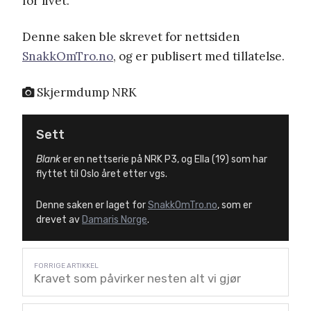
for livet.
Denne saken ble skrevet for nettsiden
SnakkOmTro.no
, og er publisert med tillatelse.
Skjermdump NRK
Sett
Blank
er en nettserie på NRK P3, og Ella (19) som har
flyttet til Oslo året etter vgs.
Denne saken er laget for
SnakkOmTro.no
, som er
drevet av
Damaris Norge
.
Kravet som påvirker nesten alt vi gjør