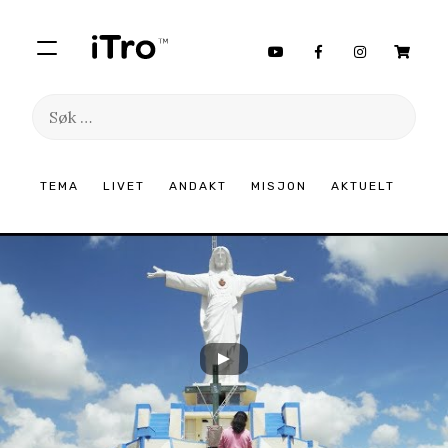
Søk
etter:
Hopp
TEMA
LIVET
ANDAKT
MISJON
AKTUELT
til
innhold