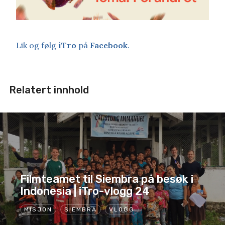
Lik og følg
iTro
på
Facebook
.
Relatert innhold
Filmteamet til Siembra på besøk i
Indonesia | iTro-vlogg 24
MISJON
SIEMBRA
VLOGG