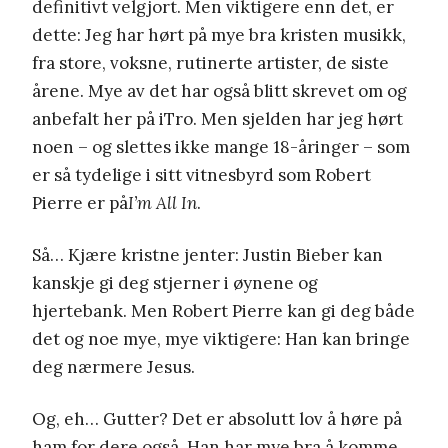
definitivt velgjort. Men viktigere enn det, er
dette: Jeg har hørt på mye bra kristen musikk,
fra store, voksne, rutinerte artister, de siste
årene. Mye av det har også blitt skrevet om og
anbefalt her på iTro. Men sjelden har jeg hørt
noen – og slettes ikke mange 18-åringer – som
er så tydelige i sitt vitnesbyrd som Robert
Pierre er på
I’m All In
.
Så… Kjære kristne jenter: Justin Bieber kan
kanskje gi deg stjerner i øynene og
hjertebank. Men Robert Pierre kan gi deg både
det og noe mye, mye viktigere: Han kan bringe
deg nærmere Jesus.
Og, eh… Gutter? Det er absolutt lov å høre på
ham for dere også. Han har mye bra å komme