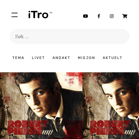
Søk
etter:
Hopp
TEMA
LIVET
ANDAKT
MISJON
AKTUELT
til
innhold