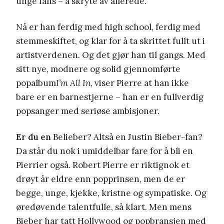
unge fans – å skryte av allerede.
Nå er han ferdig med high school, ferdig med
stemmeskiftet, og klar for å ta skrittet fullt ut i
artistverdenen. Og det gjør han til gangs. Med
sitt nye, modnere og solid gjennomførte
popalbum
I’m All In
, viser Pierre at han ikke
bare er en barnestjerne – han er en fullverdig
popsanger med seriøse ambisjoner.
Er du en
Belieber? Altså en Justin Bieber-fan?
Da står du nok i umiddelbar fare for å bli en
Pierrier også. Robert Pierre er riktignok et
drøyt år eldre enn popprinsen, men de er
begge, unge, kjekke, kristne og sympatiske. Og
øredøvende talentfulle, så klart. Men mens
Bieber har tatt Hollywood og popbransjen med