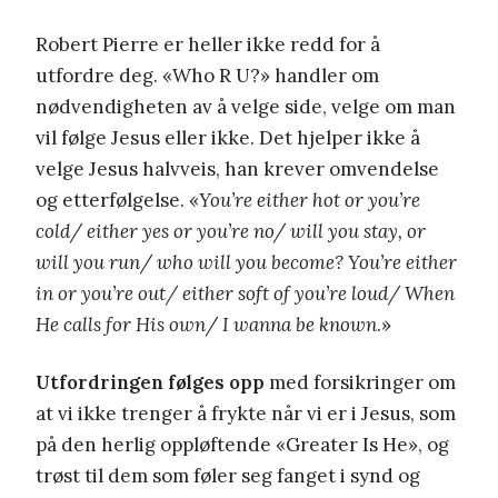
Robert Pierre er heller ikke redd for å
utfordre deg. «Who R U?» handler om
nødvendigheten av å velge side, velge om man
vil følge Jesus eller ikke. Det hjelper ikke å
velge Jesus halvveis, han krever omvendelse
og etterfølgelse. «
You’re either hot or you’re
cold/ either yes or you’re no/ will you stay, or
will you run/ who will you become? You’re either
in or you’re out/ either soft of you’re loud/ When
He calls for His own/ I wanna be known
.»
Utfordringen følges opp
med forsikringer om
at vi ikke trenger å frykte når vi er i Jesus, som
på den herlig oppløftende «Greater Is He», og
trøst til dem som føler seg fanget i synd og