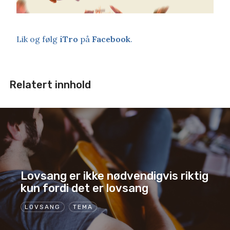
Lik og følg
iTro
på
Facebook
.
Relatert innhold
Lovsang er ikke nødvendigvis riktig
kun fordi det er lovsang
LOVSANG
TEMA