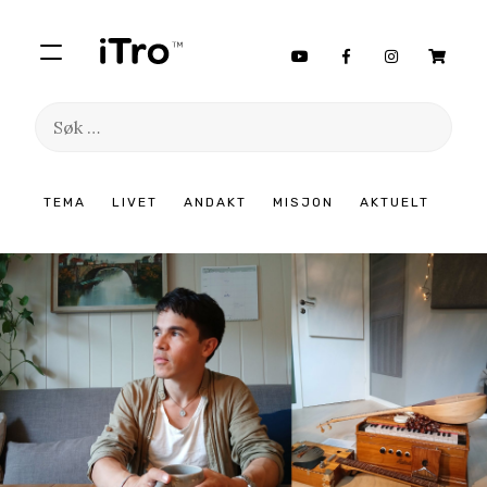
Søk
etter:
Hopp
TEMA
LIVET
ANDAKT
MISJON
AKTUELT
til
innhold