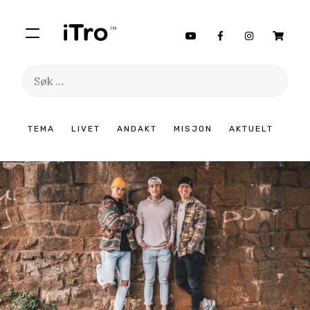
Søk
etter:
Hopp
TEMA
LIVET
ANDAKT
MISJON
AKTUELT
til
innhold