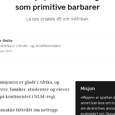
som primitive barbarer
La oss snakke litt om «Afrika».
r Østby
lelektor i freds- og konfliktstudier
uar 2021
misjonen er glade i Afrika, og
Misjon
ærer, familier, studenter og elever
d på kontinentet i NLM-regi.
«Misjon» er spalten d
annet kan lese om hv
om de kristnes ansvar
r snakke bittelitt om nettopp
evangeliet om Jesus 