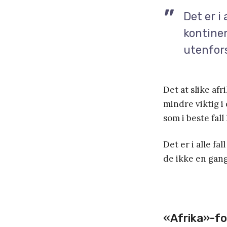
Det er i
kontinen
utenfor
Det at slike afr
mindre viktig i
som i beste fall
Det er i alle fa
de ikke en gang
«Afrika»-f