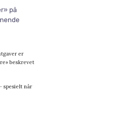
er» på
menende
utgaver er
nere» beskrevet
– spesielt når