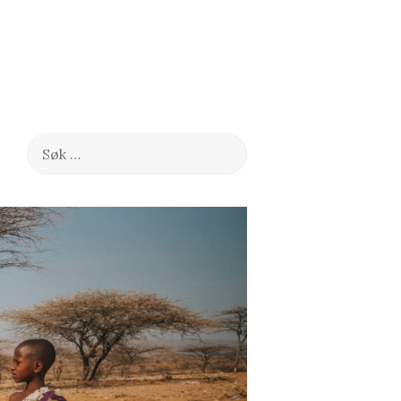
Søk
etter: