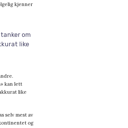
ølgelig kjenner
tanker om
kurat like
andre.
 kan lett
akkurat like
ss selv mest av
 kontinentet og