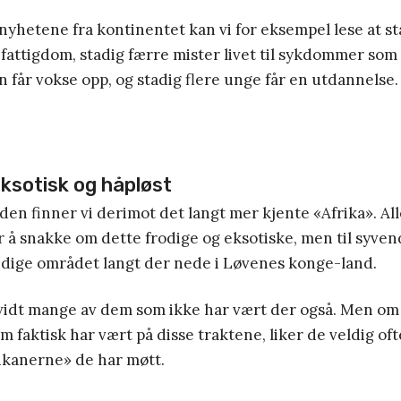
nyhetene fra kontinentet kan vi for eksempel lese at st
 fattigdom, stadig færre mister livet til sykdommer som
rn får vokse opp, og stadig flere unge får en utdannelse.
eksotisk og håpløst
den finner vi derimot det langt mer kjente «Afrika». Al
er å snakke om dette frodige og eksotiske, men til syven
ndige området langt der nede i Løvenes konge-land.
å vidt mange av dem som ikke har vært der også. Men o
 faktisk har vært på disse traktene, liker de veldig oft
ikanerne» de har møtt.