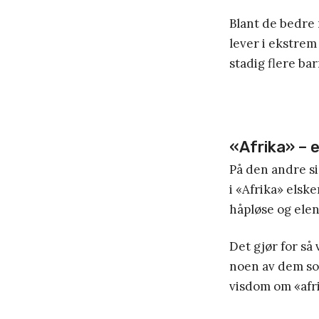
Blant de bedre 
lever i ekstrem
stadig flere ba
«Afrika» – 
På den andre si
i «Afrika» elsk
håpløse og ele
Det gjør for s
noen av dem som
visdom om «afr