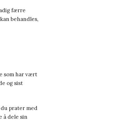
adig færre
 kan behandles,
le som har vært
de og sist
m du prater med
e å dele sin