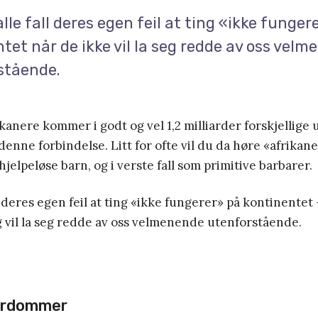
 alle fall deres egen feil at ting «ikke funger
tet når de ikke vil la seg redde av oss vel
stående.
ikanere kommer i godt og vel 1,2 milliarder forskjellige 
 denne forbindelse. Litt for ofte vil du da høre «afrika
 hjelpeløse barn, og i verste fall som primitive barbarer.
ll deres egen feil at ting «ikke fungerer» på kontinentet 
 vil la seg redde av oss velmenende utenforstående.
ordommer