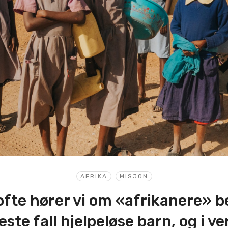
AFRIKA
MISJON
 ofte hører vi om «afrikanere» 
este fall hjelpeløse barn, og i ver