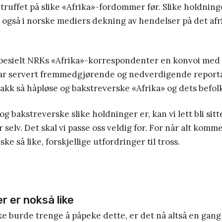
truffet på slike «Afrika»-fordommer før. Slike holdning
 – også i norske mediers dekning av hendelser på det af
spesielt NRKs «Afrika»-korrespondenter en konvoi med 
 har servert fremmedgjørende og nedverdigende report
akk så håpløse og bakstreverske «Afrika» og dets befol
 og bakstreverske slike holdninger er, kan vi lett bli si
selv. Det skal vi passe oss veldig for. For når alt kommer 
e så like, forskjellige utfordringer til tross.
r er nokså like
e burde trenge å påpeke dette, er det nå altså en gang 