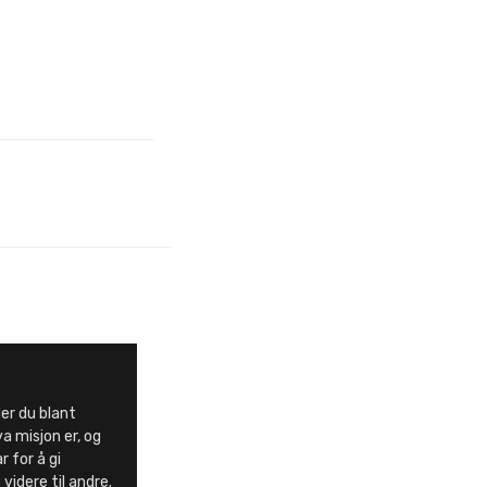
er du blant
a misjon er, og
 for å gi
videre til andre.