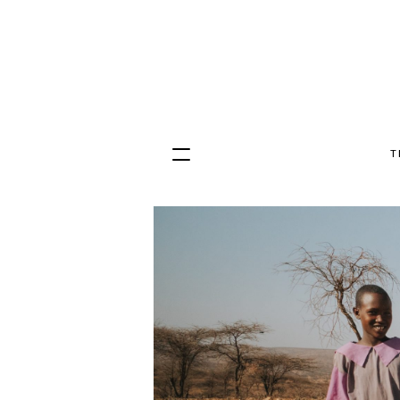
T
Hopp
til
innhold