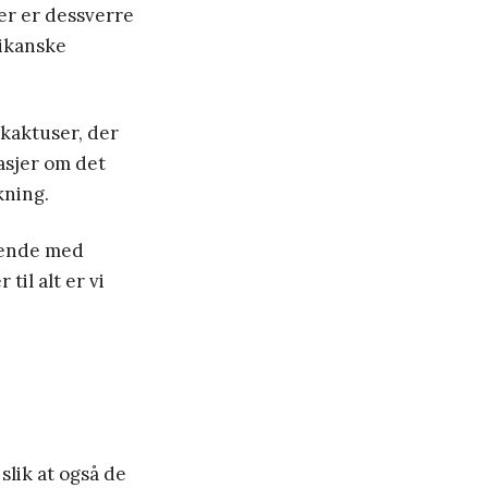
er er dessverre
rikanske
kaktuser, der
asjer om det
kning.
ttende med
til alt er vi
slik at også de