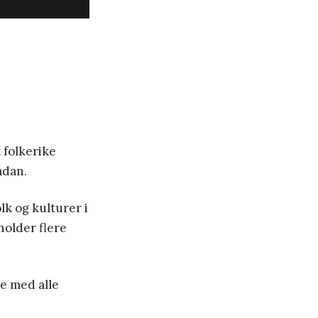
 folkerike
ådan.
lk og kulturer i
holder flere
je med alle