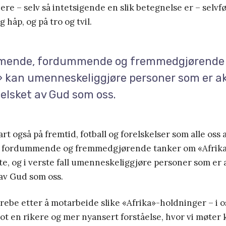
nere – selv så intetsigende en slik betegnelse er – selvf
 håp, og på tro og tvil.
ende, fordummende og fremmedgjørende 
» kan umenneskeliggjøre personer som er ak
g elsket av Gud som oss.
rt også på fremtid, fotball og forelskelser som alle oss 
fordummende og fremmedgjørende tanker om «Afrika»
e, og i verste fall umenneskeliggjøre personer som er 
 av Gud som oss.
trebe etter å motarbeide slike «Afrika»-holdninger – i o
mot en rikere og mer nyansert forståelse, hvor vi møter