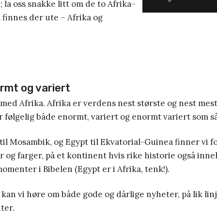
i; la oss snakke litt om de to Afrika-
 finnes der ute – Afrika og
rmt og variert
e med Afrika. Afrika er verdens nest største og nest mest
r følgelig både enormt, variert og enormt variert som s
til Mosambik, og Egypt til Ekvatorial-Guinea finner vi fo
r og farger, på et kontinent hvis rike historie også inne
omenter i Bibelen (Egypt er i Afrika, tenk!).
t kan vi høre om både gode og dårlige nyheter, på lik lin
ter.