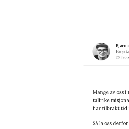
Bjørna
Høysko
26. febr
Mange av oss i 
tallrike misjon
har tilbrakt ti
Så la oss derfo