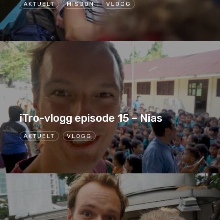
AKTUELT
MISJON
VLOGG
iTro-vlogg episode 15 – Nias
AKTUELT
VLOGG