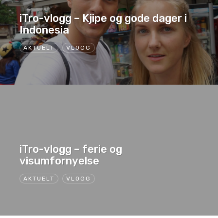
iTro-vlogg – Kjipe og gode dager i
Indonesia
AKTUELT
VLOGG
iTro-vlogg – ferie og
visumfornyelse
AKTUELT
VLOGG