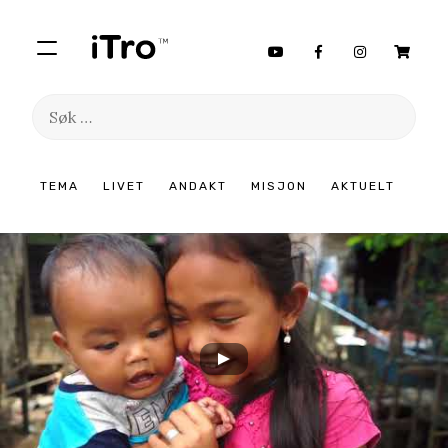
Søk
etter:
Hopp
TEMA
LIVET
ANDAKT
MISJON
AKTUELT
til
innhold