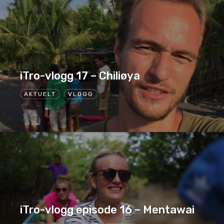
iTro-vlogg 17 – Chiliøya
AKTUELT
VLOGG
iTro-vlogg episode 16 – Mentawai