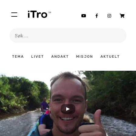
Søk
etter:
Hopp
TEMA
LIVET
ANDAKT
MISJON
AKTUELT
til
innhold