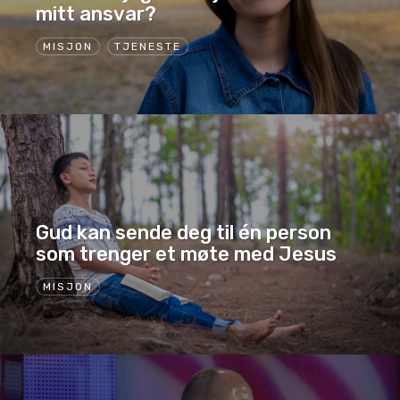
mitt ansvar?
MISJON
TJENESTE
Gud kan sende deg til én person
som trenger et møte med Jesus
MISJON