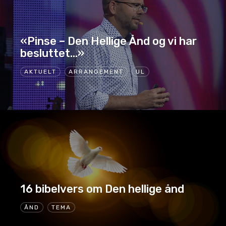
«Pinse – Den Hellige Ånd og vi har
besluttet…»
AKTUELT
ARRANGEMENT
UL
16 bibelvers om Den hellige ånd
ÅND
TEMA