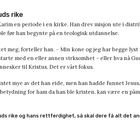
uds rike
arim en periode i en kirke. Han drev misjon ute i distrik
ole før han begynte på en teologisk utdannelse.
tet meg, forteller han. – Min kone og jeg har begge lyst ti
tarte med en eller annen virksomhet – eller hva nå Gud 
nnesker til Kristus. Det er vårt fokus.
stet mye av det han eide, men han hadde funnet Jesus.
 betydning for ham da han ble kristen, kan være en påmi
ds rike og hans rettferdighet, så skal dere få alt det andr