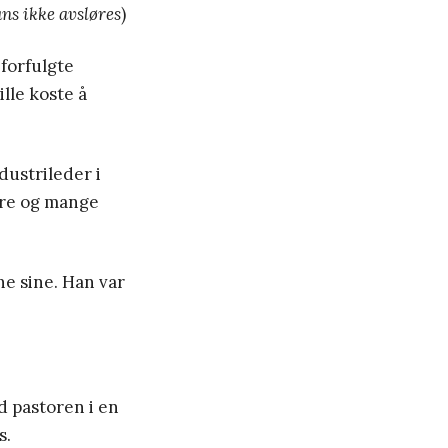
ns ikke avsløres
)
forfulgte
lle koste å
dustrileder i
nere og mange
e sine. Han var
d pastoren i en
s.