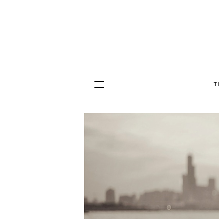
T
Hopp
til
innhold