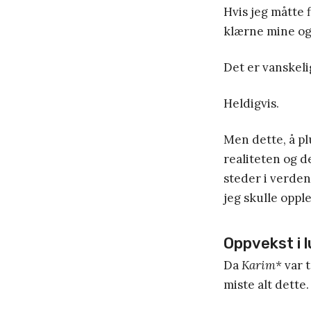
Hvis jeg måtte f
klærne mine og 
Det er vanskelig
Heldigvis.
Men dette, å plu
realiteten og d
steder i verden
jeg skulle oppl
Oppvekst i 
Da
Karim*
var t
miste alt dette.