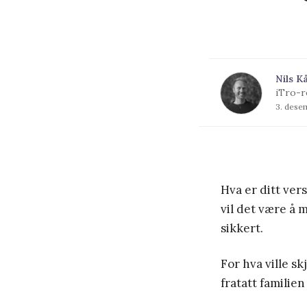
Nils K
iTro-r
3. dese
Hva er ditt ver
vil det være å m
sikkert.
For hva ville sk
fratatt famili