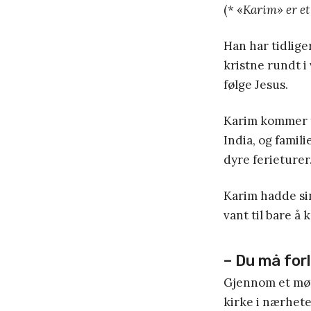
(* «
Karim» er et
Han har tidliger
kristne rundt i
følge Jesus.
Karim kommer fr
India, og famil
dyre ferieturer
Karim hadde si
vant til bare å
– Du må for
Gjennom et møte
kirke i nærhete