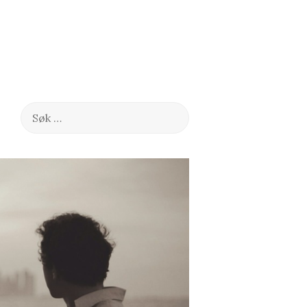
Søk
etter: