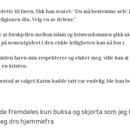
 dette til faren, fikk han svaret: “Du må bestemme selv:
eligionen din. Velg en av delene.”
ke at forskjellen mellom islam og kristendommen gikk så 
 på sementgulvet i den enkle leiligheten han nå bor i.
 siden faren min respekterer og elsker meg, ville han si
li en kristen.
rstod at valget Karim hadde tatt var endelig, ble han b
de fremdeles kun buksa og skjorta som jeg
jeg dro hjemmefra