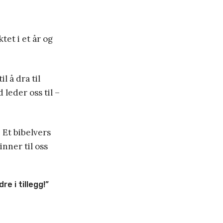
tet i et år og
l å dra til
leder oss til –
 Et bibelvers
nner til oss
e i tillegg!”