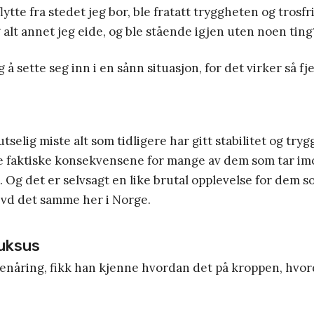
lytte fra stedet jeg bor, ble fratatt tryggheten og trosf
alt annet jeg eide, og ble stående igjen uten noen ting
 å sette seg inn i en sånn situasjon, for det virker så fj
tselig miste alt som tidligere har gitt stabilitet og tryg
e faktiske konsekvensene for mange av dem som tar imo
. Og det er selvsagt en like brutal opplevelse for dem s
evd det samme her i Norge.
luksus
enåring, fikk han kjenne hvordan det på kroppen, hvor