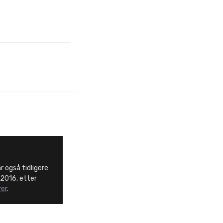
r også tidligere
i 2016, etter
er
.