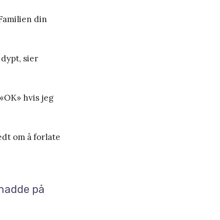
 Familien din
dypt, sier
 «OK» hvis jeg
edt om å forlate
 hadde på