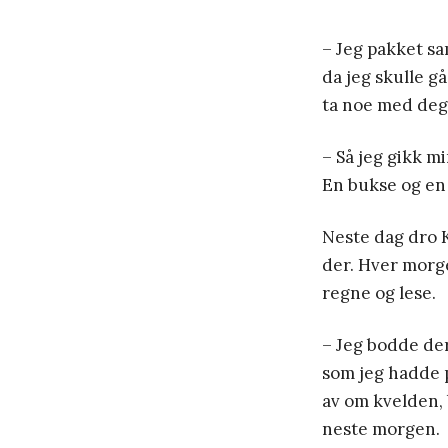
– Jeg pakket s
da jeg skulle gå
ta noe med deg
– Så jeg gikk m
En bukse og en 
Neste dag dro K
der. Hver morge
regne og lese.
– Jeg bodde de
som jeg hadde 
av om kvelden, 
neste morgen.