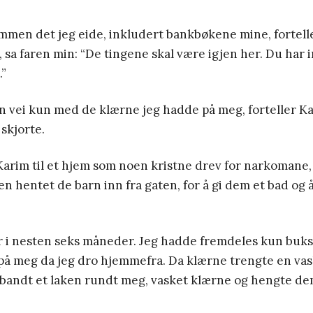
ammen det jeg eide, inkludert bankbøkene mine, fortell
, sa faren min: “De tingene skal være igjen her. Du har i
.”
in vei kun med de klærne jeg hadde på meg, forteller Ka
skjorte.
arim til et hjem som noen kristne drev for narkomane, f
n hentet de barn inn fra gaten, for å gi dem et bad og 
r i nesten seks måneder. Jeg hadde fremdeles kun buks
på meg da jeg dro hjemmefra. Da klærne trengte en vas
bandt et laken rundt meg, vasket klærne og hengte dem 