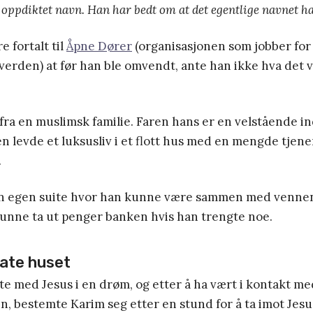
 oppdiktet navn. Han har bedt om at det egentlige navnet ha
e fortalt til
Åpne Dører
(organisasjonen som jobber for 
 verden) at før han ble omvendt, ante han ikke hva det vi
a en muslimsk familie. Faren hans er en velstående in
ien levde et luksusliv i et flott hus med en mengde tje
.
n egen suite hvor han kunne være sammen med vennen
 kunne ta ut penger banken hvis han trengte noe.
late huset
 med Jesus i en drøm, og etter å ha vært i kontakt me
n, bestemte Karim seg etter en stund for å ta imot Jesu