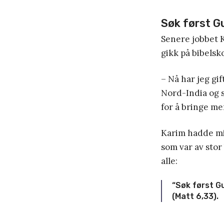
Søk først G
Senere jobbet K
gikk på bibelsk
– Nå har jeg gif
Nord-India og s
for å bringe me
Karim hadde mi
som var av stor
alle:
“Søk først Gu
(Matt 6,33).