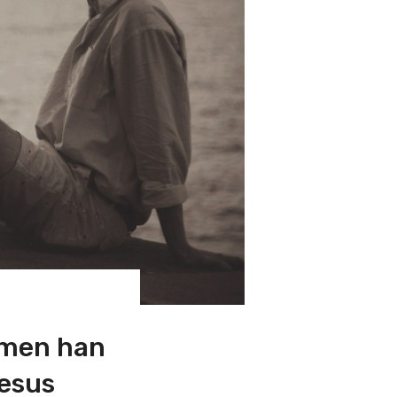
mmen han
Jesus