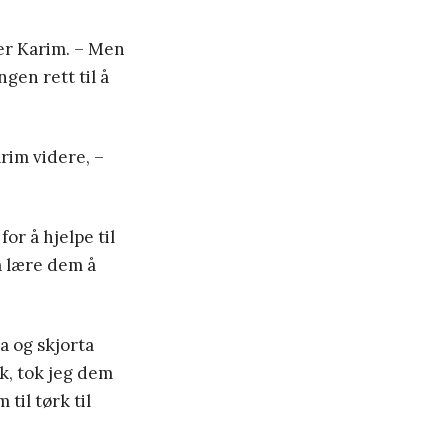
er Karim. – Men
ngen rett til å
rim videre, –
or å hjelpe til
å lære dem å
a og skjorta
k, tok jeg dem
til tørk til