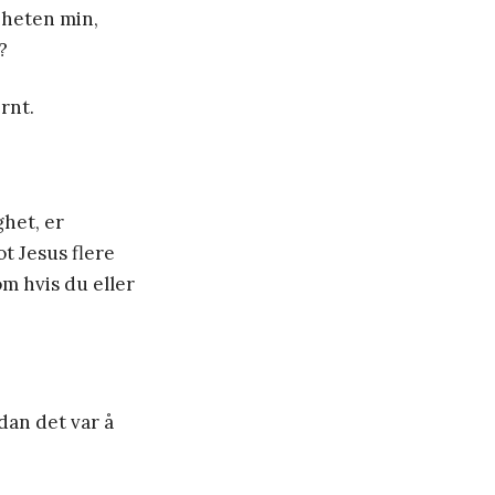
riheten min,
?
ernt.
ghet, er
t Jesus flere
om hvis du eller
dan det var å