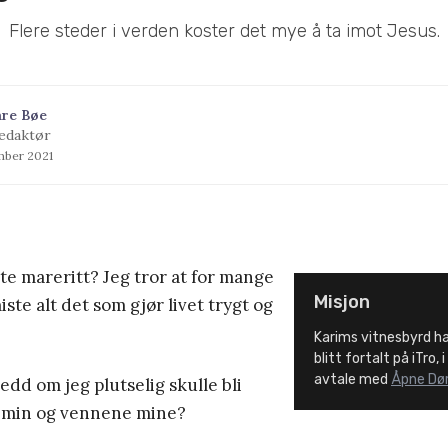
Flere steder i verden koster det mye å ta imot Jesus.
åre Bøe
edaktør
mber 2021
ste mareritt? Jeg tror at for mange
Misjon
iste alt det som gjør livet trygt og
Karims vitnesbyrd ha
blitt fortalt på iTro, 
avtale med
Åpne Dør
jedd om jeg plutselig skulle bli
en min og vennene mine?