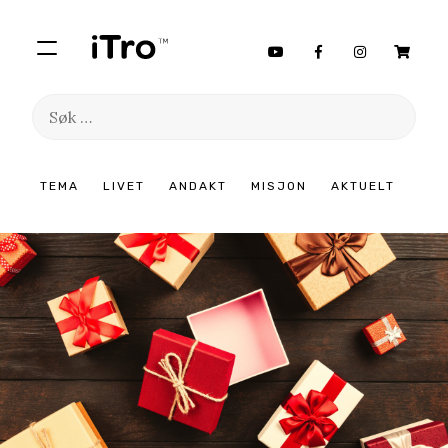
Søk
etter:
Hopp
TEMA
LIVET
ANDAKT
MISJON
AKTUELT
til
innhold