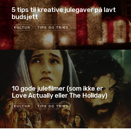
5 tips til kreative julegaver på lavt
budsjett
KULTUR
TIPS OG TRIKS
10 gode julefilmer (som ikke er
Love Actually eller The Holiday)
KULTUR
TIPS OG TRIKS