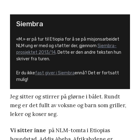
Siembra
«M.» er på tur til Etiopia for å se på misjonsarbeidet
NLM ung er med og støtter der, gjennom
Siembra-
prosjektet 2013/14
. Dette er den andre teksten hun
skriver fra turen.
Er du ikke
fast giver i Siembra
ennå? Det er fortsatt
mulig!
Jeg sitter og stirrer på glørne i bålet. Rundt
meg er det fullt av voksne og barn som griller,
leker og koser seg.
Vi sitter inne
på NLM-tomta i Etiopias
hovedstad, Addis Abeba. Afrikalydene er