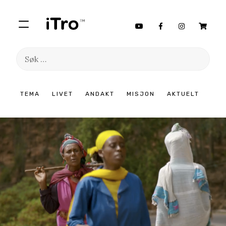
Søk
etter:
Hopp
TEMA
LIVET
ANDAKT
MISJON
AKTUELT
til
innhold