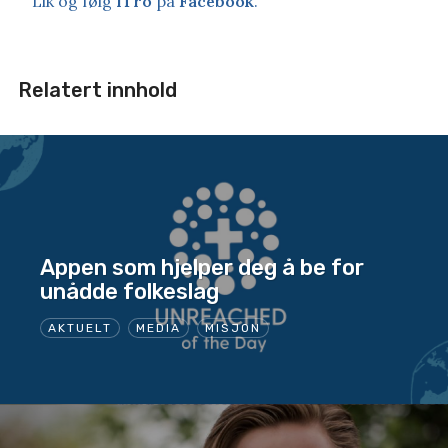
Lik og følg
iTro
på
Facebook
.
Relatert innhold
Appen som hjelper deg å be for
unådde folkeslag
AKTUELT
MEDIA
MISJON