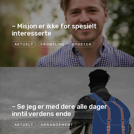
– Misjon er ikke for spesielt
interesserte
AKTUELT
FRONTLINE
NYHETER
– Se jeg er med dere alle dager
inntil verdens ende
AKTUELT
ARRANGEMENT