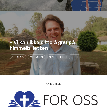
– Vi kan ikke sitte å gnu på
himmelbilletten
AFRIKA
MISJON
NYHETER
TEFT