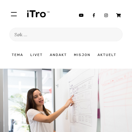
Søk
etter:
Hopp
TEMA
LIVET
ANDAKT
MISJON
AKTUELT
til
innhold