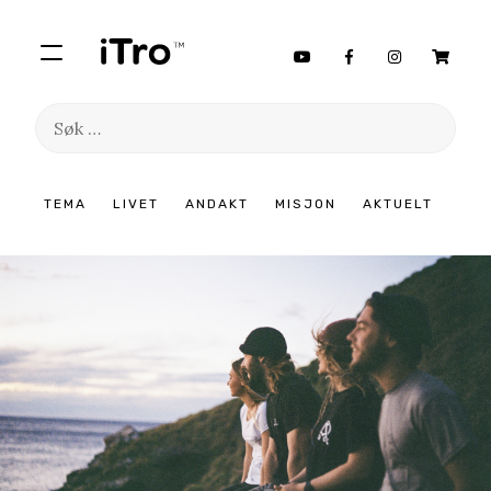
Søk
etter:
Hopp
TEMA
LIVET
ANDAKT
MISJON
AKTUELT
til
innhold