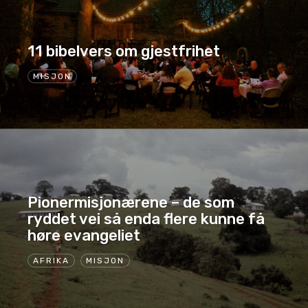
11 bibelvers om gjestfrihet
MISJON
Pionermisjonærene – de som
ryddet vei så enda flere kunne få
høre evangeliet
AFRIKA
MISJON