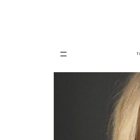
T
Hopp
til
innhold