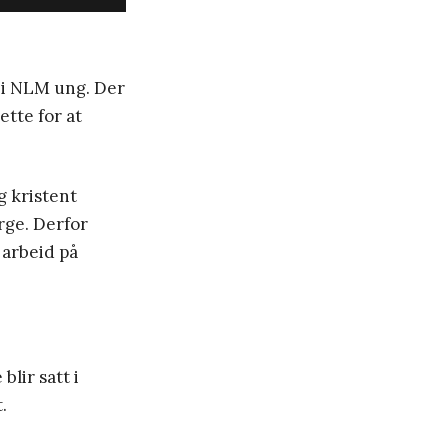
i NLM ung. Der
tte for at
g kristent
rge. Derfor
 arbeid på
blir satt i
.