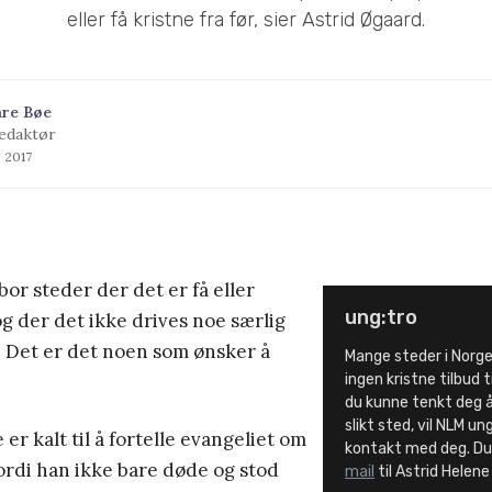
eller få kristne fra før, sier Astrid Øgaard.
åre Bøe
edaktør
s 2017
or steder der det er få eller
ung:tro
og der det ikke drives noe særlig
. Det er det noen som ønsker å
Mange steder i Norge 
ingen kristne tilbud 
du kunne tenkt deg å 
slikt sted, vil NLM u
 er kalt til å fortelle evangeliet om
kontakt med deg. D
fordi han ikke bare døde og stod
mail
til Astrid Helene