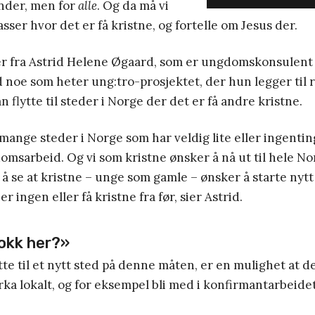
nder, men for
alle
. Og da må vi
lasser hvor det er få kristne, og fortelle om Jesus der.
fra Astrid Helene Øgaard, som er ungdomskonsulent 
noe som heter ung:tro-prosjektet, der hun legger til re
 flytte til steder i Norge der det er få andre kristne.
 mange steder i Norge som har veldig lite eller ingentin
msarbeid. Og vi som kristne ønsker å nå ut til hele No
r å se at kristne – unge som gamle – ønsker å starte nytt
er ingen eller få kristne fra før, sier Astrid.
dokk her?»
tte til et nytt sted på denne måten, er en mulighet at de 
ka lokalt, og for eksempel bli med i konfirmantarbeidet