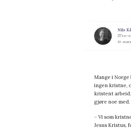
Nils K
iTro-r
10. mar
Mange i Norge b
ingen kristne, 
kristent arbeid
gjøre noe med.
– Vi som kristne
Jesus Kristus, 