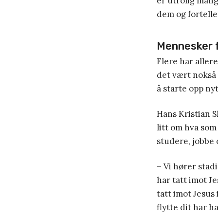
er utrolig man
dem og fortelle
Mennesker f
Flere har allere
det vært nokså 
å starte opp nyt
Hans Kristian Sk
litt om hva som 
studere, jobbe
– Vi hører stad
har tatt imot J
tatt imot Jesus
flytte dit har h