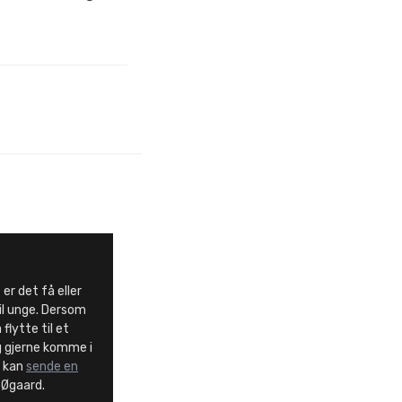
er det få eller
til unge. Dersom
flytte til et
ng gjerne komme i
u kan
sende en
 Øgaard.