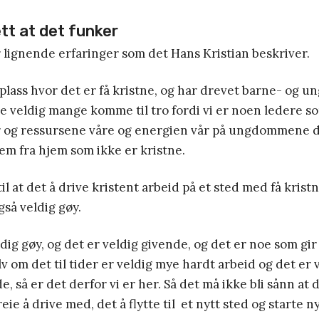
tt at det funker
 lignende erfaringer som det Hans Kristian beskriver.
 plass hvor det er få kristne, og har drevet barne- og 
 se veldig mange komme til tro fordi vi er noen ledere so
r og ressursene våre og energien vår på ungdommene de
 dem fra hjem som ikke er kristne.
il at det å drive kristent arbeid på et sted med få krist
gså veldig gøy.
ldig gøy, og det er veldig givende, og det er noe som gi
lv om det til tider er veldig mye hardt arbeid og det er 
, så er det derfor vi er her. Så det må ikke bli sånn at 
reie å drive med, det å flytte til et nytt sted og starte n