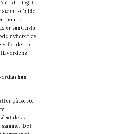
Astrid. – Og de
stent forbilde,
er dem og
s er sant, hvis
 gode nyheter og
lv, for det er
 til verdens
hvordan han
tter på første
om
så sit dokk
det samme. Det