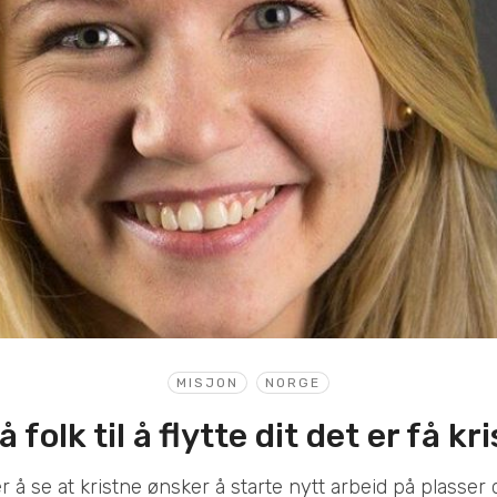
MISJON
NORGE
få folk til å flytte dit det er få kr
er å se at kristne ønsker å starte nytt arbeid på plasser