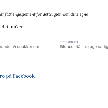
!
har fått engasjement for dette, gjennom dine egne
t det funker.
isode: Vi snakker om
Silence: Når tro og kjærli
ro
på
Facebook
.