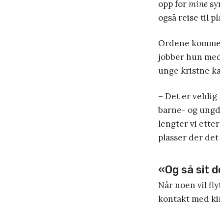
opp for
mine
sy
også reise til p
Ordene kommer 
jobber hun med 
unge kristne kan
– Det er veldig
barne- og ungdo
lengter vi ette
plasser der det 
«Og så sit 
Når noen vil fly
kontakt med kir