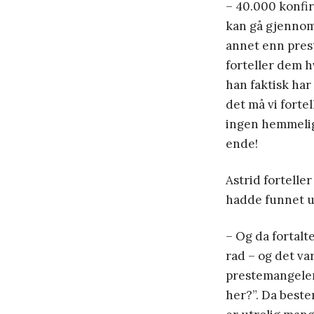
– 40.000 konfir
kan gå gjennom 
annet enn pres
forteller dem h
han faktisk har
det må vi fortel
ingen hemmeligh
ende!
Astrid fortelle
hadde funnet ut
– Og da fortalt
rad – og det va
prestemangelen.
her?”. Da bestem