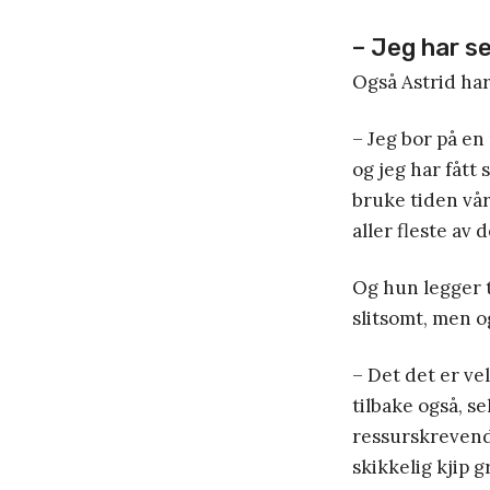
– Jeg har se
Også Astrid har
– Jeg bor på en
og jeg har fått
bruke tiden vå
aller fleste av
Og hun legger t
slitsomt, men o
– Det det er ve
tilbake også, se
ressurskrevende
skikkelig kjip g