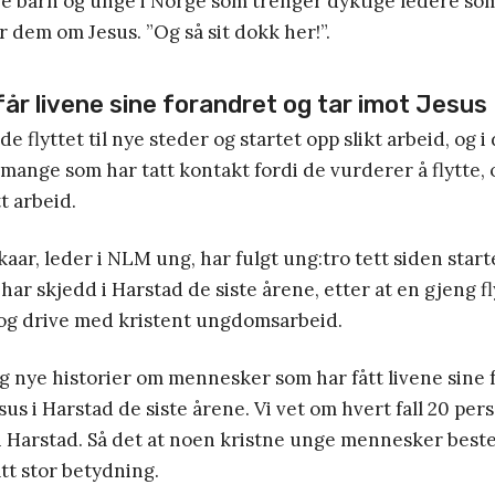
ge barn og unge i Norge som trenger dyktige ledere so
r dem om Jesus. ”Og så sit dokk her!”.
år livene sine forandret og tar imot Jesus
de flyttet til nye steder og startet opp slikt arbeid, og i 
mange som har tatt kontakt fordi de vurderer å flytte, 
t arbeid.
aar, leder i NLM ung, har fulgt ung:tro tett siden start
har skjedd i Harstad de siste årene, etter at en gjeng fly
 og drive med kristent ungdomsarbeid.
ig nye historier om mennesker som har fått livene sine
esus i Harstad de siste årene. Vi vet om hvert fall 20 pe
 i Harstad. Så det at noen kristne unge mennesker best
att stor betydning.