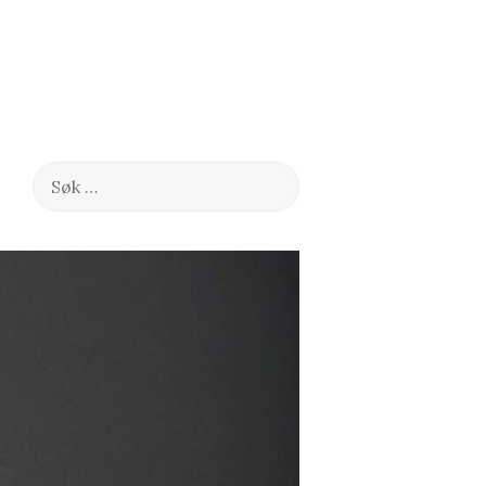
Søk
etter: