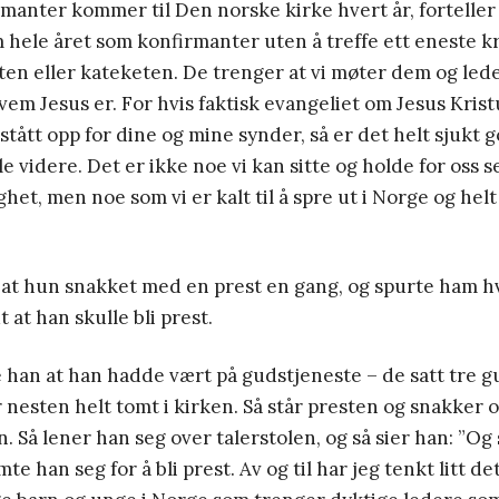
manter kommer til Den norske kirke hvert år, forteller 
hele året som konfirmanter uten å treffe ett eneste kri
ten eller kateketen. De trenger at vi møter dem og led
vem Jesus er. For hvis faktisk evangeliet om Jesus Kristu
 stått opp for dine og mine synder, så er det helt sjukt
le videre. Det er ikke noe vi kan sitte og holde for oss se
et, men noe som vi er kalt til å spre ut i Norge og helt
r at hun snakket med en prest en gang, og spurte ham 
 at han skulle bli prest.
e han at han hadde vært på gudstjeneste – de satt tre gu
r nesten helt tomt i kirken. Så står presten og snakker 
 Så lener han seg over talerstolen, og så sier han: ”Og 
te han seg for å bli prest. Av og til har jeg tenkt litt 