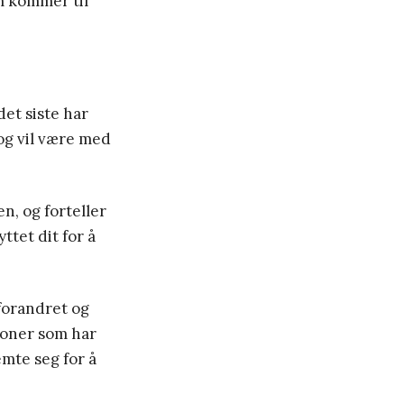
m kommer til
det siste har
og vil være med
en, og forteller
ttet dit for å
 forandret og
rsoner som har
emte seg for å