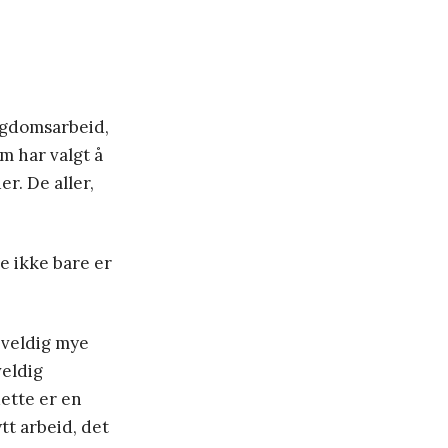
ungdomsarbeid,
m har valgt å
r. De aller,
ne ikke bare er
r veldig mye
veldig
dette er en
ytt arbeid, det