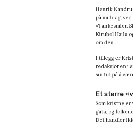
Henrik Nandrup
på middag, ved
«Tankesmien Ska
Kirubel Hailu o
om den.
I tillegg er Kri
redaksjonen i s
sin tid på å væ
Et større «v
Som kristne er 
gata, og folken
Det handler ikk