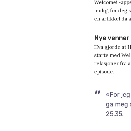
Welcome! -appen
mulig, for deg 
en artikkel da a
Nye venner 
Hva gjorde at 
starte med Wel
relasjoner fra 
episode.
«For jeg
ga meg d
25,35.