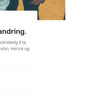
andring.
vanskelig å ta
stin, Henrik og