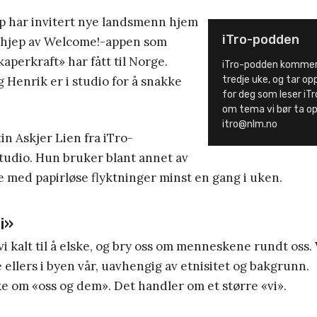
 har invitert nye landsmenn hjem
iTro-podden
 hjep av Welcome!-appen som
perkraft» har fått til Norge.
iTro-podden kommer
g Henrik er i studio for å snakke
tredje uke, og tar o
for deg som leser iTr
om tema vi bør ta op
itro@nlm.no
stin Askjer Lien fra iTro-
tudio. Hun bruker blant annet av
re med papirløse flyktninger minst en gang i uken.
i»
vi kalt til å elske, og bry oss om menneskene rundt oss.
e ellers i byen vår, uavhengig av etnisitet og bakgrunn.
e om «oss og dem». Det handler om et større «vi».