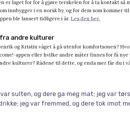
 er laget for for å gjøre terskelen for å ta kontakt så
som innbygger i en norsk by, og for dem som kommer til
ppen ble lansert tidligere i år.
Les den her.
fra andre kulturer
Henrik og Kristin våget å gå utenfor komfortsonen? Hv
come!-appen eller hvilke andre måter finnes for få nye
andre kulturer? Rådene til dette, og enda mer får du i v
 var sulten, og dere ga meg mat; jeg var tørs
rikke; jeg var fremmed, og dere tok imot m