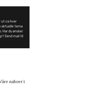
 ut ca hver
pp aktuelle tema
o. Har du ønsker
p? Send mail til
 Våre naboer i