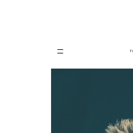
T
Hopp
til
innhold