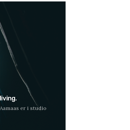
iving.
 Aamaas er i studio