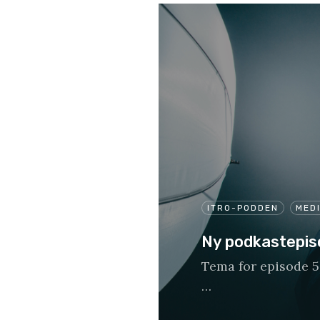
ITRO-PODDEN
MED
Ny podkastepiso
Tema for episode 5
…