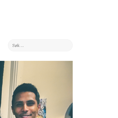
Søk
etter: