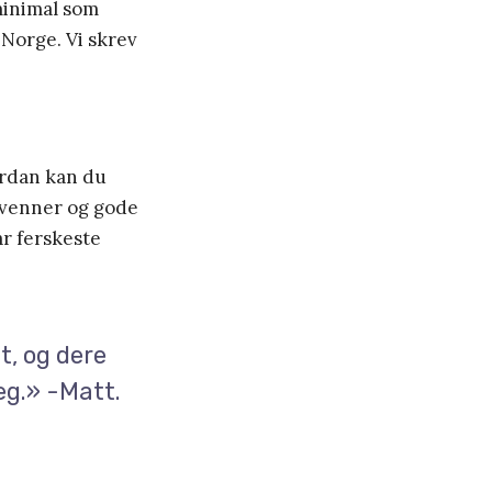
 minimal som
 Norge. Vi skrev
ordan kan du
 venner og gode
år ferskeste
t, og dere
eg.» -Matt.