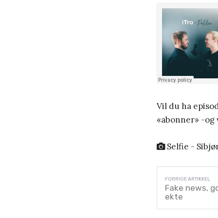
Vil du ha episo
«abonner» -og v
Selfie - Sibj
Fake news, go
ekte