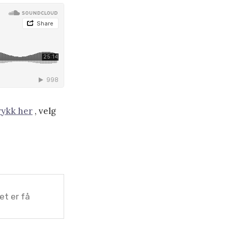
rykk her
, velg
det er få