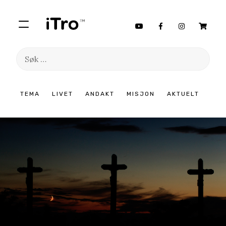
Søk
etter:
Hopp
TEMA
LIVET
ANDAKT
MISJON
AKTUELT
til
innhold