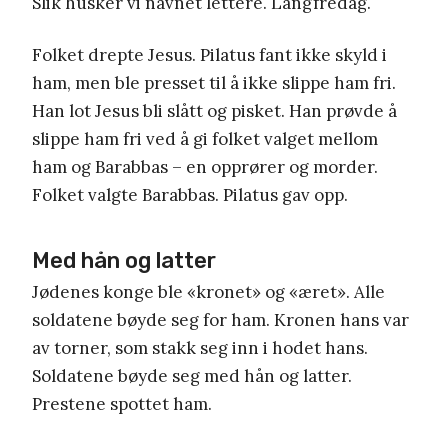
Slik husker vi navnet lettere. Langfredag.
Folket drepte Jesus. Pilatus fant ikke skyld i
ham, men ble presset til å ikke slippe ham fri.
Han lot Jesus bli slått og pisket. Han prøvde å
slippe ham fri ved å gi folket valget mellom
ham og Barabbas – en opprører og morder.
Folket valgte Barabbas. Pilatus gav opp.
Med hån og latter
Jødenes konge ble «kronet» og «æret». Alle
soldatene bøyde seg for ham. Kronen hans var
av torner, som stakk seg inn i hodet hans.
Soldatene bøyde seg med hån og latter.
Prestene spottet ham.