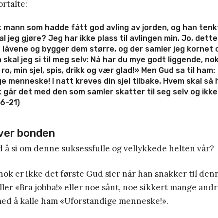
ortalte:
ik mann som hadde fått god avling av jorden,
og han tenk
al jeg gjøre? Jeg har ikke plass til avlingen min.
Jo, dette 
 låvene og bygger dem større, og der samler jeg kornet o
 skal jeg si til meg selv: Nå har du mye godt liggende, n
l ro, min sjel, spis, drikk og vær glad!»
Men Gud sa til ham:
 menneske! I natt kreves din sjel tilbake. Hvem skal så 
k går det med den som samler skatter til seg selv og ikke e
16-21)
ver bonden
 å si om denne suksessfulle og vellykkede helten vår?
ok er ikke det første Gud sier når han snakker til de
ller «Bra jobba!» eller noe sånt, noe sikkert mange andre
ed å kalle ham «Uforstandige menneske!».