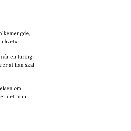
 folkemengde,
i livet».
 når en luring
bror at han skal
nelsen om
 er det man