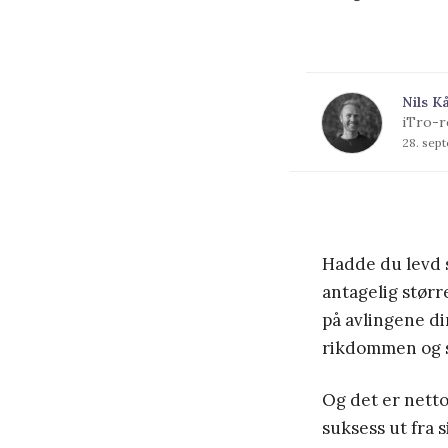
Nils K
iTro-r
28. sep
Hadde du levd 
antagelig størr
på avlingene di
rikdommen og s
Og det er netto
suksess ut fra 