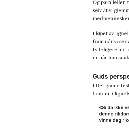
Og parallellen t
selv at vi glem
medmennesker
I løpet av lig
fram når vi ser
tydeligere blir
er når han snakk
Guds perspe
I Det gamle tes
bonden i lignels
«Si da ikke 
denne rikdom.
vinne deg ri