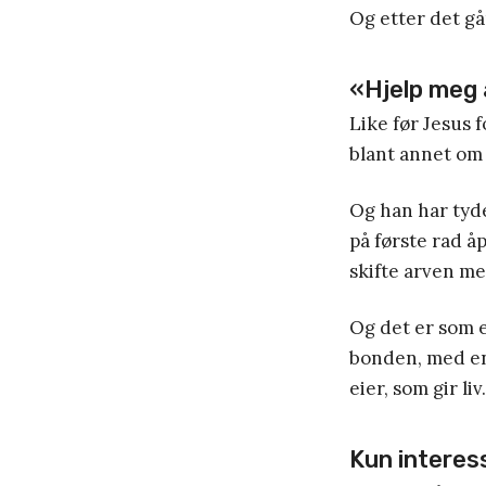
Og etter det gå
«Hjelp meg å
Like før Jesus 
blant annet om 
Og han har tyde
på første rad å
skifte arven m
Og det er som e
bonden, med en
eier, som gir liv.
Kun interes