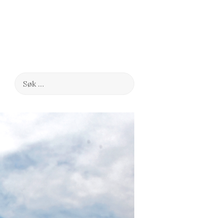
Søk
etter: