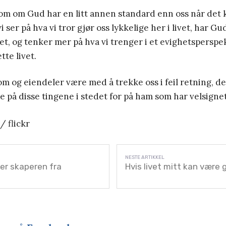
som om Gud har en litt annen standard enn oss når det 
 ser på hva vi tror gjør oss lykkelige her i livet, har Gud
et, og tenker mer på hva vi trenger i et evighetsperspek
tte livet.
m og eiendeler være med å trekke oss i feil retning, d
e på disse tingene i stedet for på ham som har velsign
/ flickr
er skaperen fra
Hvis livet mitt kan være 