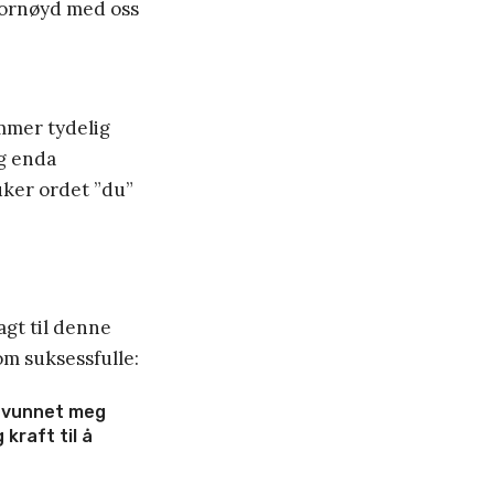
å fornøyd med oss
mmer tydelig
og enda
uker ordet ”du”
agt til denne
som suksessfulle:
r vunnet meg
kraft til å