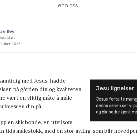
enn oss.
åre Bøe
edaktør
tember 2023
samtidig med Jesus, hadde
Jesu lignelser
elsen på gården din og kvaliteten
ne vært en viktig måte å måle
Jesus fortalte mange 
uksessen din på.
denne serien ser vi på
og blir bedre kjent 
pp en slik bonde, en utvilsom
sin tids målestokk, med en stor avling, som blir hovedpe