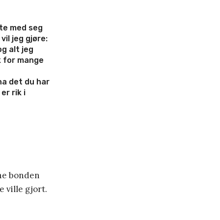
te med seg
vil jeg gjøre:
g alt jeg
ok for mange
ha det du har
r rik i
nne bonden
 ville gjort.