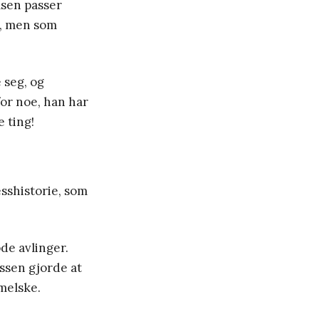
lsen passer
m, men som
 seg, og
for noe, han har
 ting!
esshistorie, som
ode avlinger.
essen gjorde at
melske.