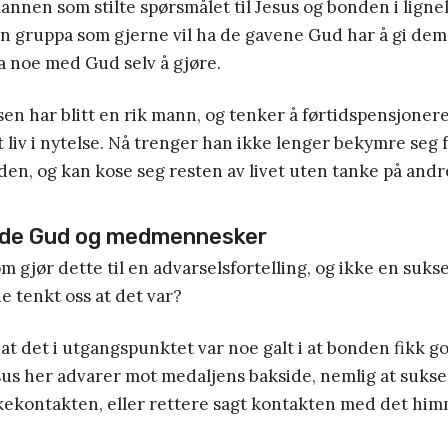
annen som stilte spørsmålet til Jesus og bonden i ligne
en gruppa som gjerne vil ha de gavene Gud har å gi de
 ha noe med Gud selv å gjøre.
sen har blitt en rik mann, og tenker å førtidspensjonere
t liv i nytelse. Nå trenger han ikke lenger bekymre seg 
en, og kan kose seg resten av livet uten tanke på andre
de Gud og medmennesker
om gjør dette til en advarselsfortelling, og ikke en suks
e tenkt oss at det var?
 at det i utgangspunktet var noe galt i at bonden fikk g
esus her advarer mot medaljens bakside, nemlig at suks
kekontakten, eller rettere sagt kontakten med det him