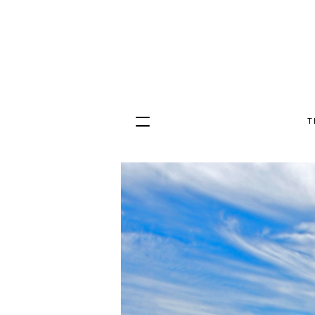
T
Hopp
til
innhold