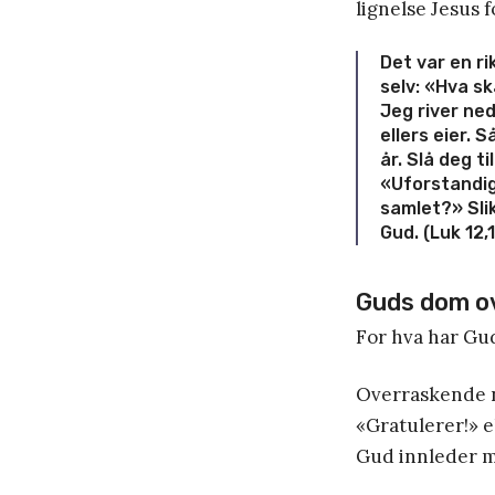
lignelse Jesus f
Det var en r
selv: «Hva sk
Jeg river ned
ellers eier.
Så
år. Slå deg ti
«Uforstandige
samlet?»
Sli
Gud.
(Luk 12,
Guds dom o
For hva har Gud
Overraskende n
«Gratulerer!» e
Gud innleder m