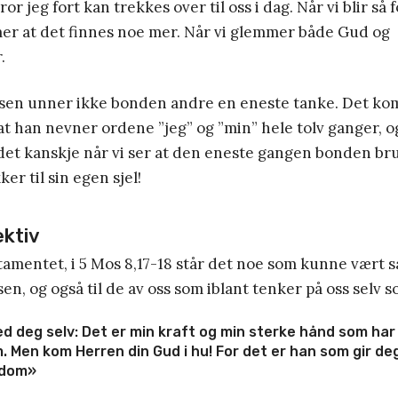
ror jeg fort kan trekkes over til oss i dag. Når vi blir s
mer at det finnes noe mer. Når vi glemmer både Gud og
.
nelsen unner ikke bonden andre en eneste tanke. Det ko
 at han nevner ordene ”jeg” og ”min” hele tolv ganger, 
 det kanskje når vi ser at den eneste gangen bonden br
er til sin egen sjel!
ktiv
tamentet, i 5 Mos 8,17-18 står det noe som kunne vært s
en, og også til de av oss som iblant tenker på oss selv 
ved deg selv: Det er min kraft og min sterke hånd som ha
 Men kom Herren din Gud i hu! For det er han som gir deg 
kdom»