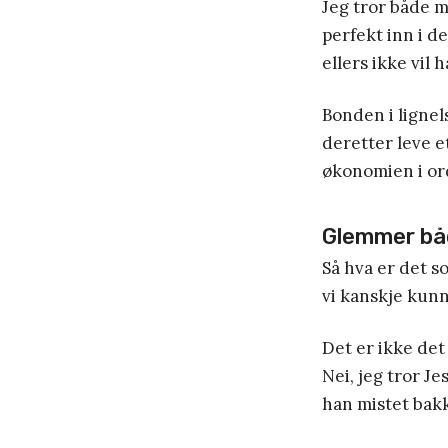
Jeg tror både m
perfekt inn i d
ellers ikke vil
Bonden i lignel
deretter leve e
økonomien i ord
Glemmer bå
Så hva er det s
vi kanskje kunn
Det er ikke det
Nei, jeg tror J
han mistet bak