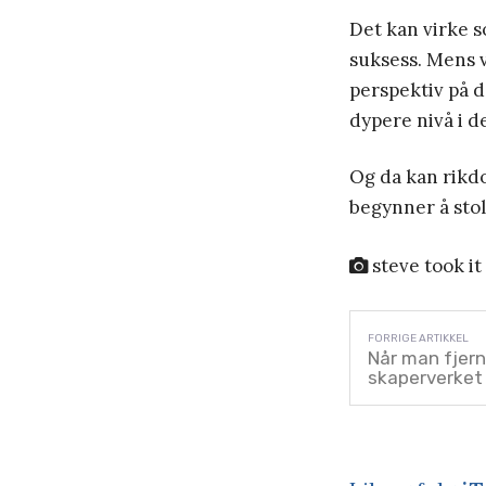
Det kan virke 
suksess. Mens vi
perspektiv på d
dypere nivå i de
Og da kan rikdo
begynner å stol
steve took it 
Når man fjern
skaperverket