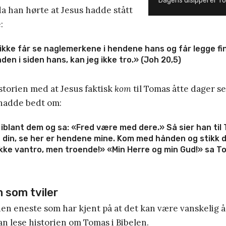
Dagens disippel er T
a han hørte at Jesus hadde stått
:
ikke får se naglemerkene i hendene hans og får legge fi
den i siden hans, kan jeg ikke tro.» (Joh 20,5)
istorien med at Jesus faktisk
kom
til Tomas åtte dager se
 hadde bedt om:
 iblant dem og sa: «Fred være med dere.» Så sier han ti
 din, se her er hendene mine. Kom med hånden og stikk d
ikke vantro, men troende!» «Min Herre og min Gud!» sa T
m som tviler
en eneste som har kjent på at det kan være vanskelig å 
kan lese historien om Tomas i Bibelen.