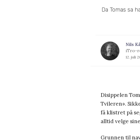
Da Tomas sa ha
Nils K
iTro-r
12. juli 
Disippelen Tom
Tvileren». Sikk
få klistret på 
alltid velge si
Grunnen til na