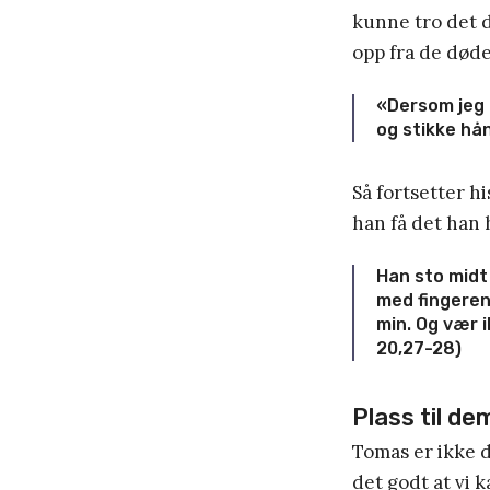
kunne tro det d
opp fra de døde
«Dersom jeg 
og stikke hån
Så fortsetter h
han få det han
Han sto midt
med fingeren
min. Og vær 
20,27-28)
Plass til de
Tomas er ikke d
det godt at vi 