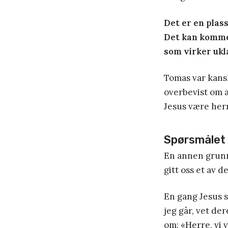
Det er en plass
Det kan komme g
som virker ukla
Tomas var kansk
overbevist om at
Jesus være herre
Spørsmålet 
En annen grunn 
gitt oss et av d
En gang Jesus s
jeg går, vet de
om: «Herre, vi 