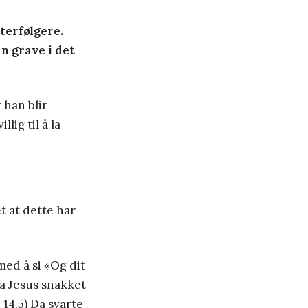
tterfølgere.
an grave i det
 han blir
lig til å la
t at dette har
med å si «Og dit
va Jesus snakket
 14,5) Da svarte