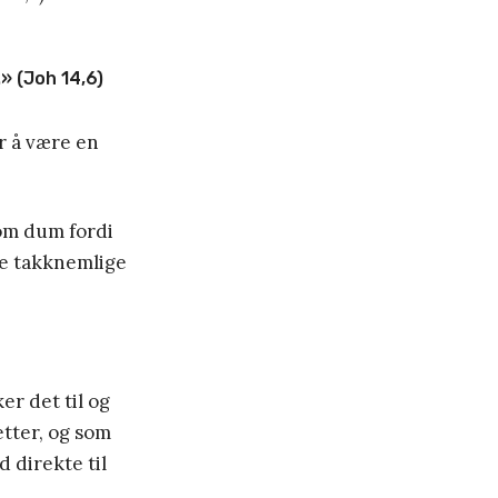
» (Joh 14,6)
or å være en
som dum fordi
ære takknemlige
er det til og
etter, og som
 direkte til