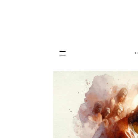
T
Hopp
til
innhold