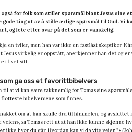
 også for folk som stiller spørsmål blant Jesus sine e
ode ting ut av å stille ærlige spørsmål til Gud. Vi k
rt, og lete etter svar på det som er vanskelig.
je en tviler, men han var ikke en fastlåst skeptiker. Når
 Jesus virkelig er oppstått, anerkjenner han det og er vil
 i livet sitt.
som ga oss et favorittbibelvers
til at vi kan være takknemlig for Tomas sine spørsmåle
e flotteste bibelversene som finnes.
nakket om at han skulle dra til himmelen, og avsluttet 
re veien», sa Tomas rett ut at han ikke kunne skjønne h
vet ikke hvor du går. Hvordan kan vi da vite veien?» (Joh