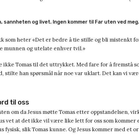
, sannheten og livet. Ingen kommer til Far uten ved meg.
kk som heter «Det er bedre å tie stille og bli mistenkt f
ne munnen og utelate enhver tvil.»
e ikke Tomas til det uttrykket. Med fare for å fremstå 
d, stilte han spørsmål når noe var uklart. Det kan vi v
rd til oss
ksten om da Jesus møtte Tomas etter oppstandelsen, virk
s vet at det ikke vil være like lett for oss som kommer 
us fysisk, slik Tomas kunne. Og Jesus kommer med et ord