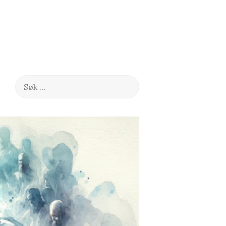
Søk
etter: