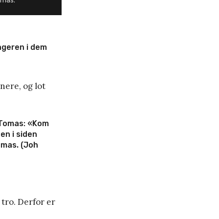
omas.
ngeren i dem
nere, og lot
l Tomas: «Kom
en i siden
omas. (Joh
tro. Derfor er