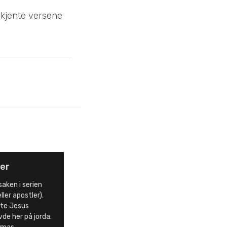
 kjente versene
ler
aken i serien
ller apostler).
gte Jesus
de her på jorda.