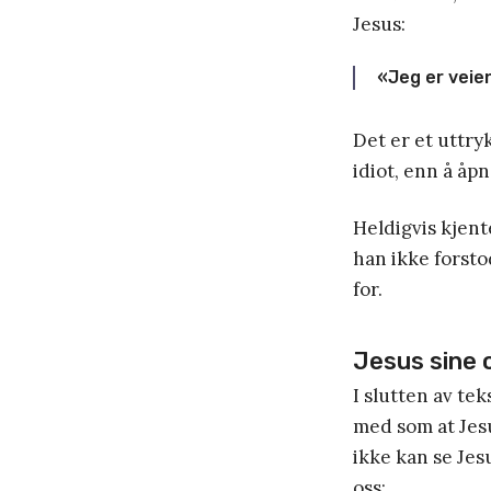
Jesus:
«Jeg er veien
Det er et uttry
idiot, enn å åp
Heldigvis kjent
han ikke forsto
for.
Jesus sine o
I slutten av te
med som at Jesu
ikke kan se Jes
oss: