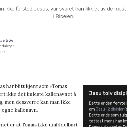
n ikke forstod Jesus, var svaret han fikk et av de mest
i Bibelen.
åre Bøe
edaktør
2026
as har blitt kjent som «Tomas
Jesu tolv disip
ert ikke det kuleste kallenavnet å
seg, men dessverre kan man ikke
Dette er den femte s
ne egne kallenavn.
om
Jesu 12 disipler
(e
Dette er de som ful
tettest mens han lev
vnet er at Tomas ikke umiddelbart