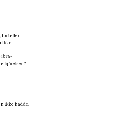
 forteller
n ikke.
 «bra»
ne lignelsen?
en ikke hadde.