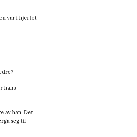
en var i hjertet
bedre?
er hans
re av han. Det
rga seg til