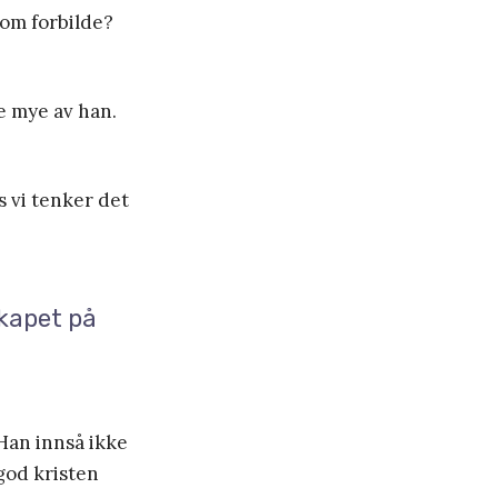
 som forbilde?
e mye av han.
s vi tenker det
skapet på
 Han innså ikke
 god kristen