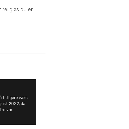
religiøs du er.
 tidligere vært
august 2022, da
Tro var