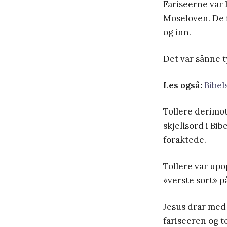
Fariseerne var 
Moseloven. De f
og inn.
Det var sånne t
Les også:
Bibel
Tollere derimot
skjellsord i Bi
foraktede.
Tollere var upo
«verste sort» på
Jesus drar med 
fariseeren og t