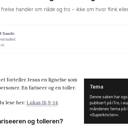
 frelse handler om nåde og tro – ikke om hvor flink eller 
d Sande
ournalist
026
et forteller Jesus en lignelse som
Tema
ersoner. En fariseer og en toller.
Denne saken har også
du lese her:
Lukas 18,9-14
.
publisert på iTro, i 
måndenes tema på i
«Superkristen».
riseeren og tolleren?