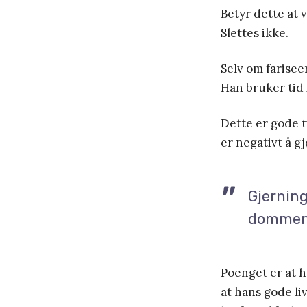
Betyr dette at v
Slettes ikke.
Selv om farisee
Han bruker tid i
Dette er gode ti
er negativt å g
Gjerning
dommen
Poenget er at ha
at hans gode li