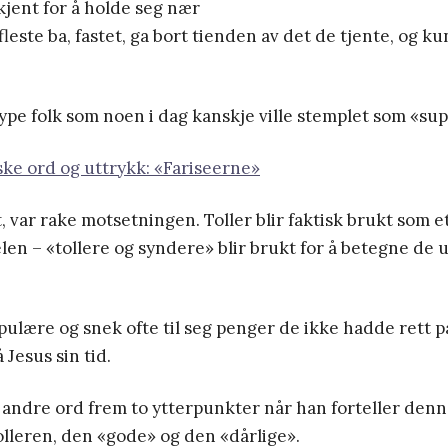
kjent for å holde seg nær
leste ba, fastet, ga bort tienden av det de tjente, og ku
ype folk som noen i dag kanskje ville stemplet som «sup
ske ord og uttrykk: «Fariseerne»
, var rake motsetningen. Toller blir faktisk brukt som et
belen – «tollere og syndere» blir brukt for å betegne de 
pulære og snek ofte til seg penger de ikke hadde rett på
 Jesus sin tid.
andre ord frem to ytterpunkter når han forteller denn
olleren, den «gode» og den «dårlige».