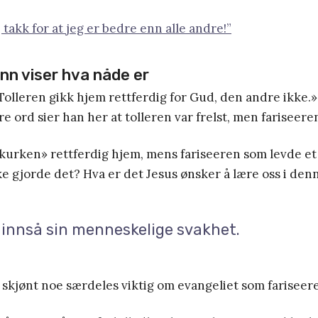
 takk for at jeg er bedre enn alle andre!”
nn viser hva nåde er
 Tolleren gikk hjem rettferdig for Gud, den andre ikke.»,
e ord sier han her at tolleren var frelst, men fariseere
kurken» rettferdig hjem, mens fariseeren som levde et
kke gjorde det? Hva er det Jesus ønsker å lære oss i den
 innså sin menneskelige svakhet.
skjønt noe særdeles viktig om evangeliet som fariseer