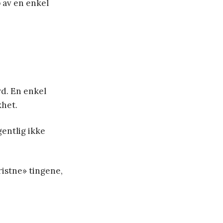
p av en enkel
rd. En enkel
khet.
gentlig ikke
ristne» tingene,