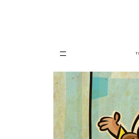
T
Hopp
til
innhold