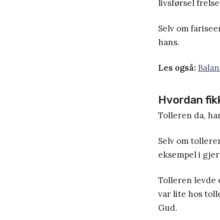
livsførsel frels
Selv om farisee
hans.
Les også:
Balan
Hvordan fik
Tolleren da, ha
Selv om tolleren
eksempel i gjer
Tolleren levde e
var lite hos to
Gud.