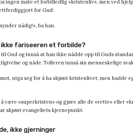
på ingen måte et forbilledlig «kristenliv», men ved hjel
ettferdiggjort for Gud:
synder nådig!», ba han.
ikke fariseeren et forbilde?
til Gud og innså at han ikke nådde opp til Guds standa
lgivelse og nåde. Tolleren innså sin menneskelige sva
mot, utga seg for å ha skjønt kristenlivet, men hadde e
 å være «superkristen» og gjøre alle de «rette» eller «k
ar skjønt evangeliets kjernepunkt.
de, ikke gjerninger