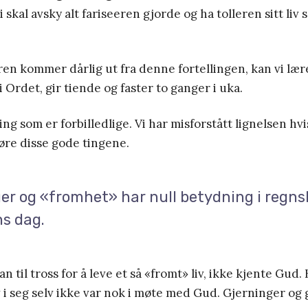
i skal avsky alt fariseeren gjorde og ha tolleren sitt liv
ren kommer dårlig ut fra denne fortellingen, kan vi lær
 Ordet, gir tiende og faster to ganger i uka.
ng som er forbilledlige. Vi har misforstått lignelsen hvi
jøre disse gode tingene.
er og «fromhet» har null betydning i regn
s dag.
n til tross for å leve et så «fromt» liv, ikke kjente Gud.
v i seg selv ikke var nok i møte med Gud. Gjerninger og