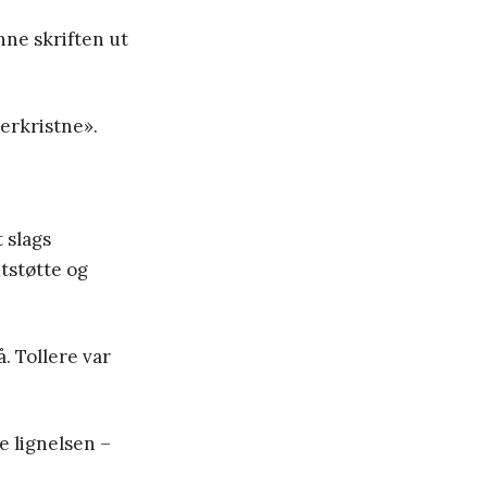
nne skriften ut
erkristne».
 slags
utstøtte og
. Tollere var
e lignelsen –