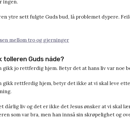
er ingen.
ren ytre sett fulgte Guds bud, lå problemet dypere. Feil
sen mellom tro og gjerninger
k tolleren Guds nåde?
n gikk jo rettferdig hjem. Betyr det at hans liv var noe 
 gikk rettferdig hjem, betyr det ikke at vi skal leve ett
ning.
t dårlig liv og det er ikke det Jesus ønsker at vi skal læ
lleren som var bra, men han innså sin skrøpelighet og ove