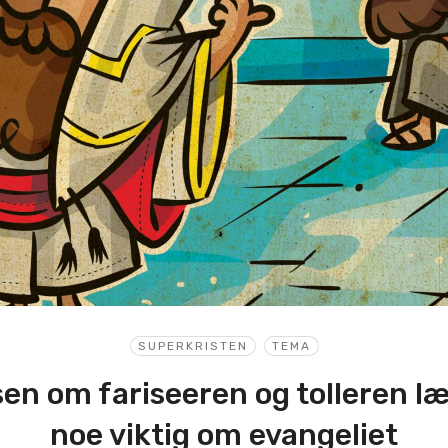
SUPERKRISTEN
TEMA
sen om fariseeren og tolleren læ
noe viktig om evangeliet