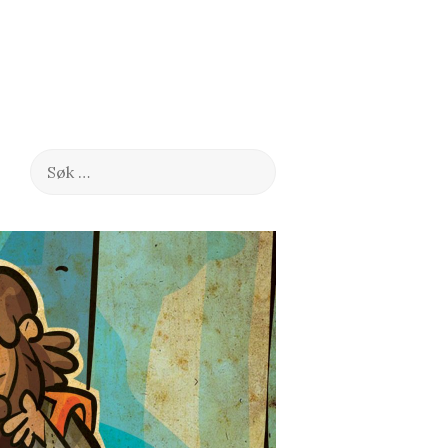
Søk
etter: