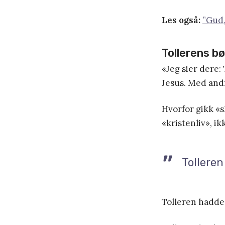
Les også:
”Gud,
Tollerens bø
«Jeg sier dere:
Jesus. Med andr
Hvorfor gikk «s
«kristenliv», i
Tolleren
Tolleren hadde 