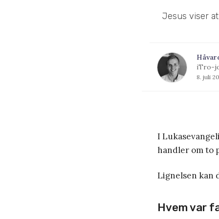
Jesus viser at
Håvar
iTro-j
8. juli 2
I Lukasevangeli
handler om to p
Lignelsen kan 
Hvem var fa