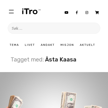
Søk
etter:
Hopp
TEMA
LIVET
ANDAKT
MISJON
AKTUELT
til
innhold
Tagget med:
Åsta Kaasa