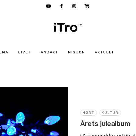
EMA
LIVET
ANDAKT
MISJON
AKTUELT
HØRT
KULTUR
Årets julealbum
iTro anmelder og gir 