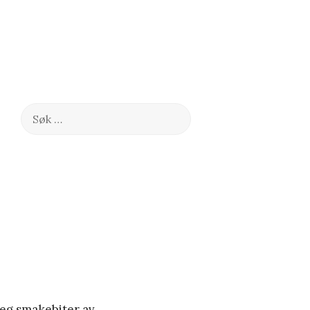
Søk
etter:
deg smakebiter av