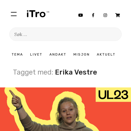
Søk
etter:
Hopp
TEMA
LIVET
ANDAKT
MISJON
AKTUELT
til
innhold
Tagget med:
Erika Vestre