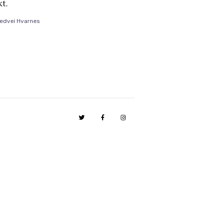
t.
redvei Hvarnes