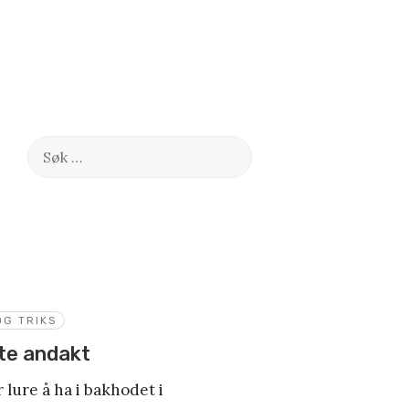
Søk
etter:
OG TRIKS
rste andakt
 lure å ha i bakhodet i