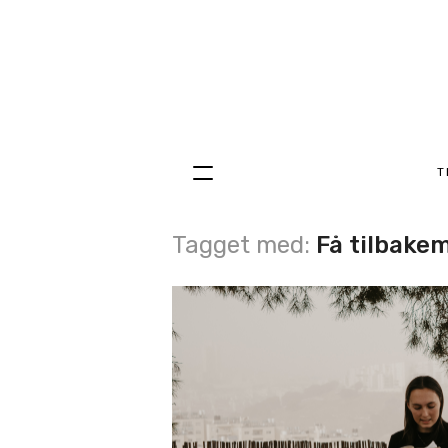
T
Hopp
til
innhold
Tagget med:
Få tilbake