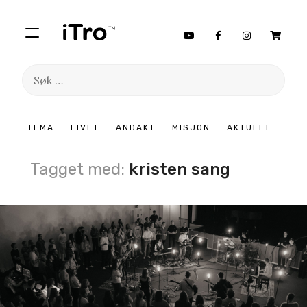
Søk
etter:
Hopp
TEMA
LIVET
ANDAKT
MISJON
AKTUELT
til
innhold
Tagget med:
kristen sang