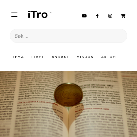
Søk
etter:
Hopp
TEMA
LIVET
ANDAKT
MISJON
AKTUELT
til
innhold