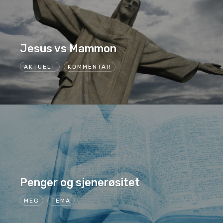
Jesus vs Mammon
AKTUELT
KOMMENTAR
Penger og sjenerøsitet
MEG
TEMA