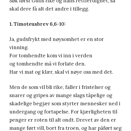
Søk først Guds rike og hans rettferdighet, så
skal dere få alt det andre i tillegg.
1. Timoteusbrev 6,6-10:
Ja, gudsfrykt med nøysomhet er en stor
vinning.
For tomhendte kom vi inn i verden
og tomhendte må vi forlate den.
Har vi mat og klær, skal vi nøye oss med det.
Men de som vil bli rike, faller i fristelser og
snarer og gripes av mange slags tåpelige og
skadelige begjær som styrter mennesker ned i
undergang og fortapelse. For kjærligheten til
penger er roten til alt ondt. Drevet av den er
mange ført vill, bort fra troen, og har påført seg