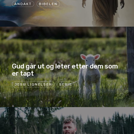
ANDAKT
BIBELEN
Gud går ut og leter etter dem som
er tapt
JESU LIGNELSER
SERIE