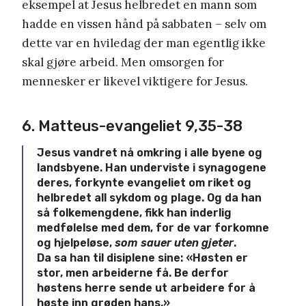
eksempel at Jesus helbredet en mann som
hadde en vissen hånd på sabbaten – selv om
dette var en hviledag der man egentlig ikke
skal gjøre arbeid. Men omsorgen for
mennesker er likevel viktigere for Jesus.
6. Matteus-evangeliet 9,35-38
Jesus vandret nå omkring i alle byene og
landsbyene. Han underviste i synagogene
deres, forkynte evangeliet om riket og
helbredet all sykdom og plage.
Og da han
så folkemengdene, fikk han inderlig
medfølelse med dem, for de var forkomne
og hjelpeløse,
som sauer uten gjeter
.
Da sa han til disiplene sine: «Høsten er
stor, men arbeiderne få.
Be derfor
høstens herre sende ut arbeidere for å
høste inn grøden hans.»