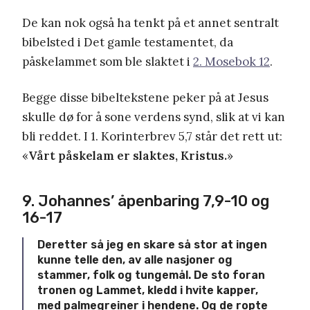
De kan nok også ha tenkt på et annet sentralt
bibelsted i Det gamle testamentet, da
påskelammet som ble slaktet i
2. Mosebok 12
.
Begge disse bibeltekstene peker på at Jesus
skulle dø for å sone verdens synd, slik at vi kan
bli reddet. I 1. Korinterbrev 5,7 står det rett ut:
«
Vårt påskelam er slaktes, Kristus.
»
9. Johannes’ åpenbaring 7,9-10 og
16-17
Deretter så jeg en skare så stor at ingen
kunne telle den, av alle nasjoner og
stammer, folk og tungemål. De sto foran
tronen og Lammet, kledd i hvite kapper,
med palmegreiner i hendene.
Og de ropte