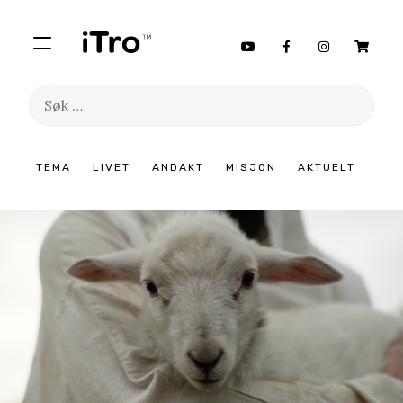
Søk
etter:
Hopp
TEMA
LIVET
ANDAKT
MISJON
AKTUELT
til
innhold