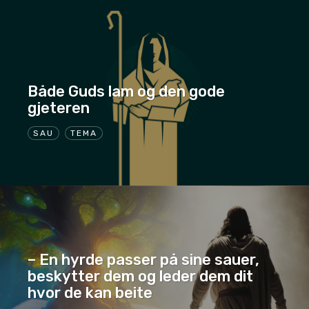
Både Guds lam og den gode
gjeteren
SAU
TEMA
– En hyrde passer på sine sauer,
beskytter dem og leder dem dit
hvor de kan beite