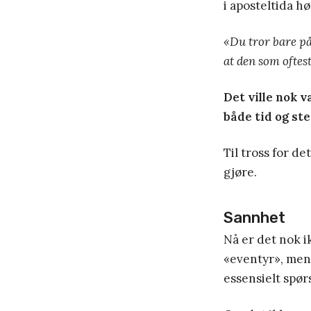
i aposteltida h
«Du tror bare på
at den som oftest
Det ville nok v
både tid og ste
Til tross for 
gjøre.
Sannhet
Nå er det nok i
«eventyr», men 
essensielt spør