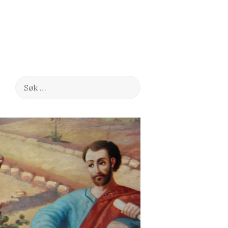
Søk
etter: