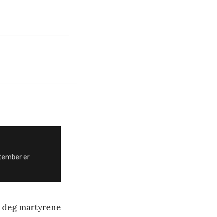
ptember er
or deg martyrene