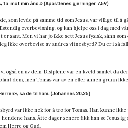
, ta imot min ånd.» (Apostlenes gjerninger 7,59)
de, som levde på samme tid som Jesus, var villige til å g
llstendig overbevisning, og kan hjelpe oss i dag med vå
t er sant. Men vi har jo ikke sett Jesus fysisk, sånn som
deg ikke overbevise av andres vitnesbyrd? Du er i så fall
 vi også en av dem. Disiplene var en kveld samlet da d
iblant dem, men Tomas var av en eller annen grunn ikke 
Herren», sa de til ham. (Johannes 20,25)
byrd var ikke nok for å tro for Tomas. Han kunne ikke 
 hendene hans. Åtte dager senere fikk han se Jesus igj
om Herre og Gud.