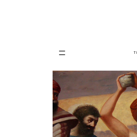
T
Hopp
til
innhold