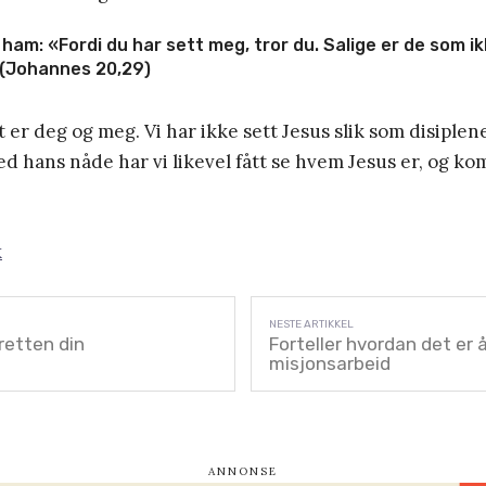
l ham: «Fordi du har sett meg, tror du. Salige er de som ik
» (Johannes 20,29)
t er deg og meg. Vi har ikke sett Jesus slik som disiplen
ved hans nåde har vi likevel fått se hvem Jesus er, og ko
k
etten din
Forteller hvordan det er å
misjonsarbeid