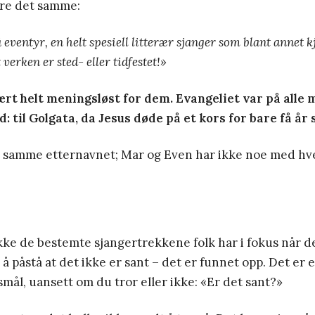
øre det samme:
 eventyr, en helt spesiell litterær sjanger som blant annet 
 verken er sted- eller tidfestet!»
ært helt meningsløst for dem. Evangeliet var på alle m
d: til Golgata, da Jesus døde på et kors for bare få år 
det samme etternavnet; Mar og Even har ikke noe med h
kke de bestemte sjangertrekkene folk har i fokus når d
å påstå at det ikke er sant – det er funnet opp. Det er e
smål, uansett om du tror eller ikke: «Er det sant?»