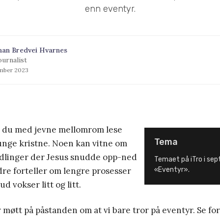
enn eventyr.
han Bredvei Hvarnes
ournalist
ember 2023
n du med jevne mellomrom lese
Tema
unge kristne. Noen kan vitne om
ndlinger der Jesus snudde opp-ned
Temaet på iTro i se
dre forteller om lengre prosesser
«Eventyr».
Gud vokser litt og litt.
 møtt på påstanden om at vi bare tror på eventyr. Se f