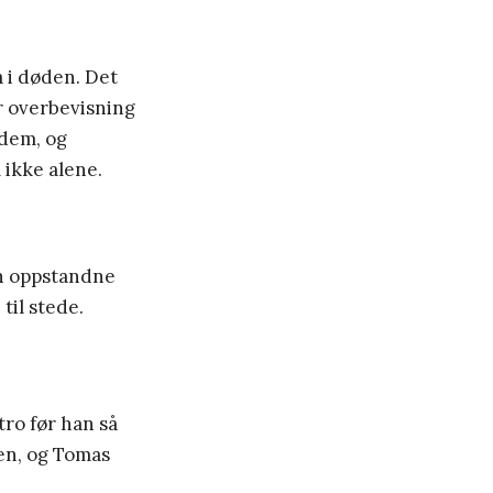
å i døden. Det
r overbevisning
 dem, og
 ikke alene.
en oppstandne
til stede.
tro før han så
en, og Tomas