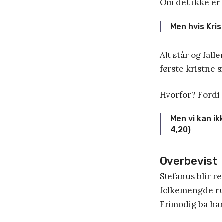
Om det ikke er s
Men hvis Kris
Alt står og fal
første kristne 
Hvorfor? Fordi 
Men vi kan ik
4,20)
Overbevist
Stefanus blir r
folkemengde run
Frimodig ba han