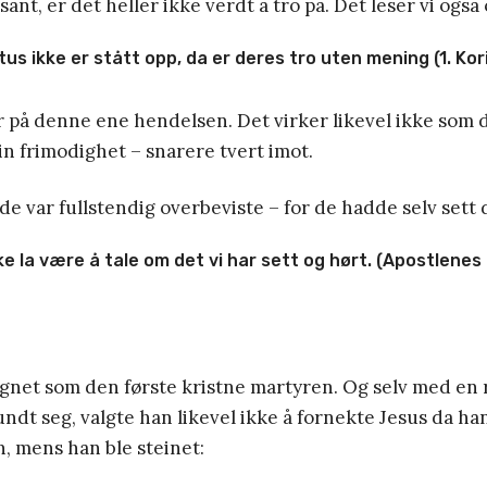
ant, er det heller ikke verdt å tro på. Det leser vi også 
tus ikke er stått opp, da er deres tro uten mening (1. Kori
ler på denne ene hendelsen. Det virker likevel ikke som d
sin frimodighet – snarere tvert imot.
de var fullstendig overbeviste – for de hadde selv sett 
ke la være å tale om det vi har sett og hørt. (Apostlenes
egnet som den første kristne martyren. Og selv med en
dt seg, valgte han likevel ikke å fornekte Jesus da han v
, mens han ble steinet: