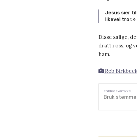
Jesus sier ti
likevel tror.
Disse salige, de
dratt i oss, og 
ham.
Rob Birkbec
Bruk stemmer