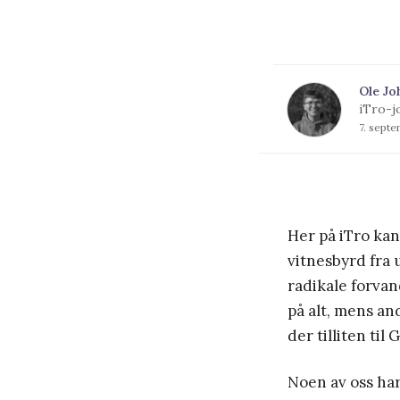
Ole Jo
iTro-j
7. sept
Her på iTro ka
vitnesbyrd fra 
radikale forva
på alt, mens an
der tilliten til 
Noen av oss har