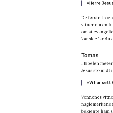
«Herre Jesus
De første troen
vitner om en fu
om at evangelie
kanskje lar du 
Tomas
I Bibelen møter
Jesus sto midt 
«Vi har sett 
Vennenes vitnes
naglemerkene i
bekjente ham s