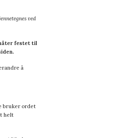
kjennetegnes ved
åter festet til
siden.
verandre å
e bruker ordet
t helt