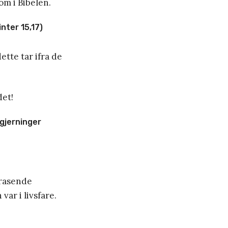
om i Bibelen.
nter 15,17)
ette tar ifra de
det!
 gjerninger
 rasende
ar i livsfare.