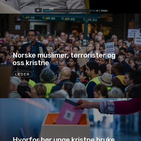
Norske muslimer, terrorister og
oss kristne
LEDER
Hvorfor bør unge kristne bruke