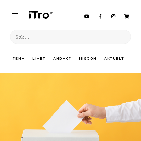
Søk
etter:
Hopp
TEMA
LIVET
ANDAKT
MISJON
AKTUELT
til
innhold