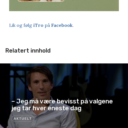
Lik og følg
iTro
på
Facebook
.
Relatert innhold
– Jeg må være bevisst på valgene
jeg tar hver eneste dag
AKTUELT