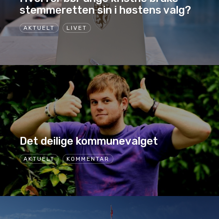
stemmeretten sin i høstens valg?
AKTUELT
LIVET
Det deilige kommunevalget
AKTUELT
KOMMENTAR