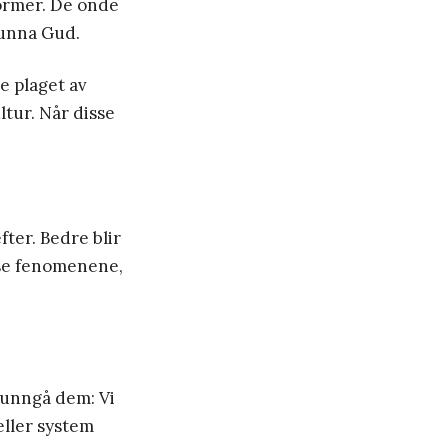
former. De onde
 unna Gud.
e plaget av
ltur. Når disse
ter. Bedre blir
isse fenomenene,
l unngå dem: Vi
eller system