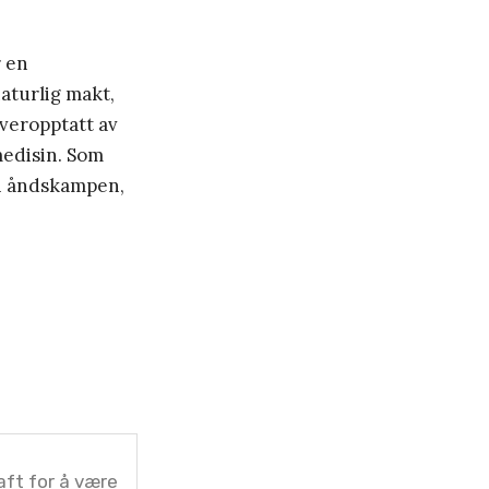
r en
aturlig makt,
overopptatt av
medisin. Som
 i åndskampen,
raft for å være