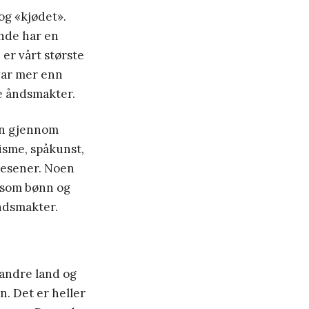
og «kjødet».
onde har en
 er vårt største
var mer enn
e åndsmakter.
enn gjennom
isme, spåkunst,
svesener. Noen
, som bønn og
åndsmakter.
 andre land og
n. Det er heller