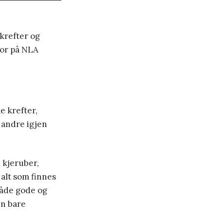
skrefter og
tor på NLA
e krefter,
, andre igjen
 kjeruber,
 alt som finnes
både gode og
en bare