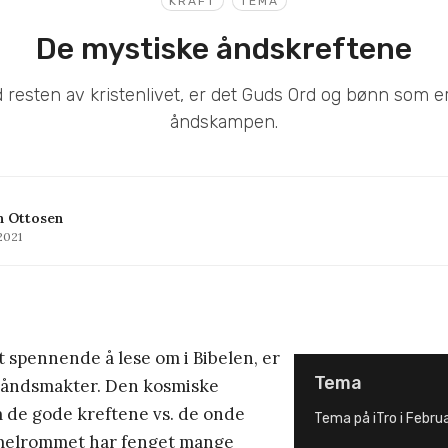
KRAFT
TEMA
De mystiske åndskreftene
resten av kristenlivet, er det Guds Ord og bønn som er
åndskampen.
n Ottosen
2021
 spennende å lese om i Bibelen, er
Tema
 åndsmakter. Den kosmiske
de gode kreftene vs. de onde
Tema på iTro i Februa
melrommet har fenget mange