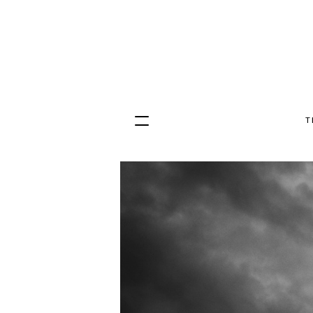
T
Hopp
til
innhold