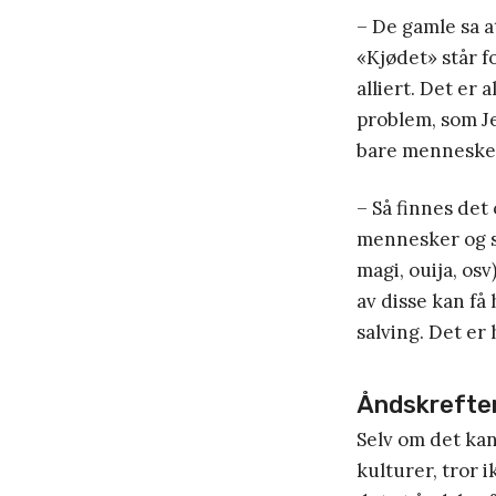
– De gamle sa a
«Kjødet» står f
alliert. Det er 
problem, som J
bare mennesker
– Så finnes det
mennesker og s
magi, ouija, osv
av disse kan få
salving. Det er
Åndskrefter 
Selv om det kan
kulturer, tror 