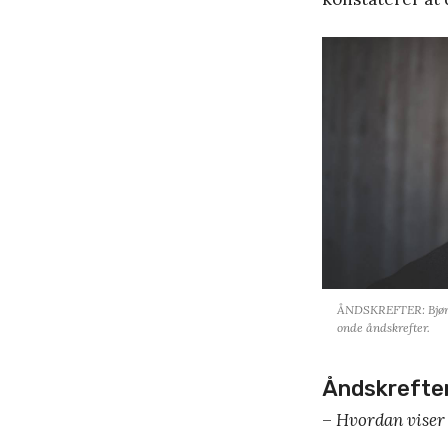
ÅNDSKREFTER: Bjørn 
onde åndskrefter.
Åndskrefter 
–
Hvordan viser 