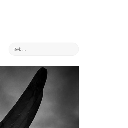
Søk
etter: