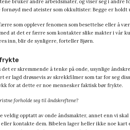
tene bruker andre arbeidsmåter, og viser seg i andre 
 fornøyd med ateister som okkultister: Begge er holdt
 færre som opplever fenomen som besettelse eller å vær
med at det er færre som kontakter slike makter i vår ku
es inn, blir de synligere, forteller Bjørn.
 frykte
 det er skremmende å tenke på onde, usynlige åndskref
det er lagd drøssevis av skrekkfilmer som tar for seg d
ykk for at dette er noe mennesker faktisk bør frykte.
istne forholde seg til åndskreftene?
ke veldig opptatt av onde åndsmakter, annet enn vi ska
e eller kontakte dem. Bibelen lager heller ikke noe kart 