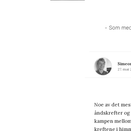
- Som med 
Simeo
27. mai 
Noe av det mest
åndskrefter og
kampen mellom 
kreftene i him