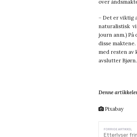
over åndsmakte
– Det er viktig 
naturalistisk v
journ anm.) På 
disse maktene. 
med resten av 
avslutter Bjørn.
Denne artikkelen
Pixabay
Etterlyser fr