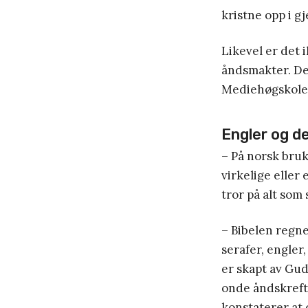
kristne opp i g
Likevel er det 
åndsmakter. Det
Mediehøgskolen
Engler og d
– På norsk bruk
virkelige eller
tror på alt som
– Bibelen regne
serafer, engler
er skapt av Gud
onde åndskrefte
konstaterer at 