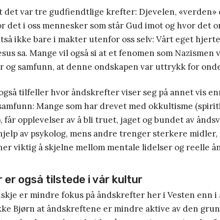
t det var tre gudfiendtlige krefter: Djevelen, «verden» 
or det i oss mennesker som står Gud imot og hvor det 
altså ikke bare i makter utenfor oss selv: Vårt eget hjerte
esus sa. Mange vil også si at et fenomen som Nazismen 
 og samfunn, at denne ondskapen var uttrykk for ond
 også tilfeller hvor åndskrefter viser seg på annet vis 
amfunn: Mange som har drevet med okkultisme (spirit
), får opplevelser av å bli truet, jaget og bundet av ånd
 hjelp av psykolog, mens andre trenger sterkere midler
 her viktig å skjelne mellom mentale lidelser og reelle 
er også tilstede i vår kultur
skje er mindre fokus på åndskrefter her i Vesten enn i
ikke Bjørn at åndskreftene er mindre aktive av den grun