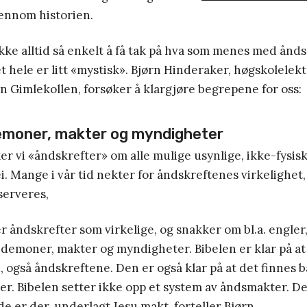
jennom historien.
ikke alltid så enkelt å få tak på hva som menes med ånd
 hele er litt «mystisk». Bjørn Hinderaker, høgskolelek
 Gimlekollen, forsøker å klargjøre begrepene for oss:
emoner, makter og myndigheter
er vi «åndskrefter» om alle mulige usynlige, ikke-fysisk
 ei. Mange i vår tid nekter for åndskreftenes virkelighet
 serveres,
r åndskrefter som virkelige, og snakker om bl.a. engler,
, demoner, makter og myndigheter. Bibelen er klar på at
, også åndskreftene. Den er også klar på at det finnes 
r. Bibelen setter ikke opp et system av åndsmakter. D
de er der, underlagt Jesu makt, forteller Bjørn.