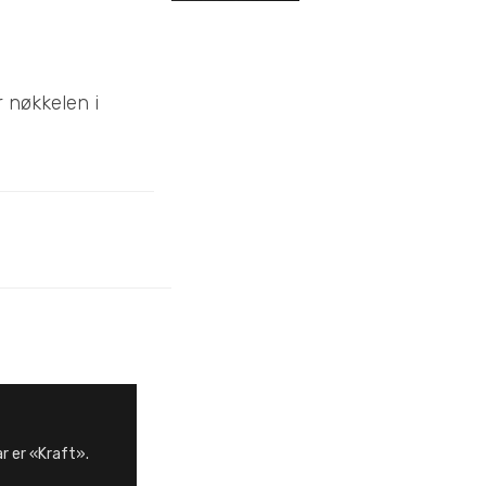
 nøkkelen i
r er «Kraft».