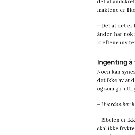
det at åndskref
maktene er like
– Det at det er
ånder, har nok 
kreftene inviter
Ingenting å
Noen kan synes
det ikke av at 
og som gir uttr
–
Hvordan bør kr
– Bibelen er ik
skal ikke frykt