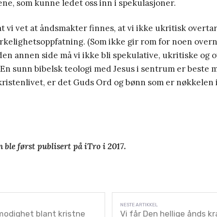
ne, som kunne ledet oss inn i spekulasjoner.
at vi vet at åndsmakter finnes, at vi ikke ukritisk overta
irkelighetsoppfatning. (Som ikke gir rom for noen overn
den annen side må vi ikke bli spekulative, ukritiske og 
En sunn bibelsk teologi med Jesus i sentrum er beste 
kristenlivet, er det Guds Ord og bønn som er nøkkelen
 ble først publisert på iTro i 2017.
imodighet blant kristne
Vi får Den hellige ånds k