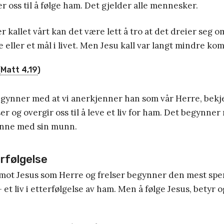
er oss til å følge ham. Det gjelder alle mennesker.
er kallet vårt kan det være lett å tro at det dreier seg o
 eller et mål i livet. Men Jesu kall var langt mindre ko
(
Matt 4,19
)
begynner med at vi anerkjenner han som vår Herre, bek
er og overgir oss til å leve et liv for ham. Det begynner 
enne med sin munn.
erfølgelse
t imot Jesus som Herre og frelser begynner den mest sp
 et liv i etterfølgelse av ham. Men å følge Jesus, betyr o