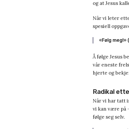
og at Jesus kall
Når vi leter ett
spesiell oppgave
«Følg meg!» 
Å følge Jesus 
vår eneste frels
hjerte og bekj
Radikal ett
Når vi har tat
vi kan være på –
følge seg selv.