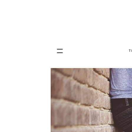
T
Hopp
til
innhold