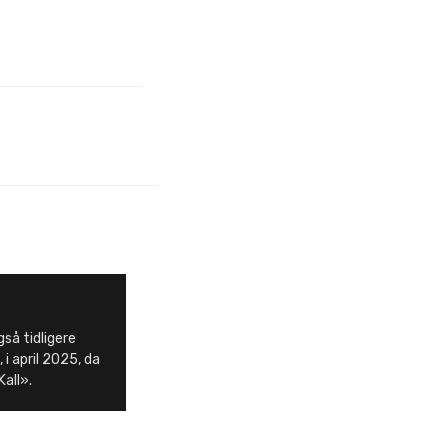
så tidligere
, i april 2025, da
Kall».