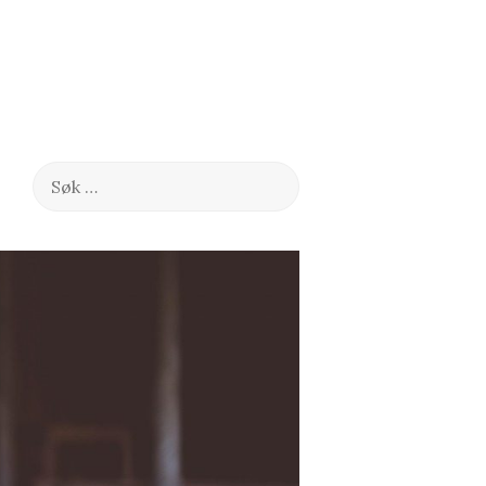
Søk
etter: