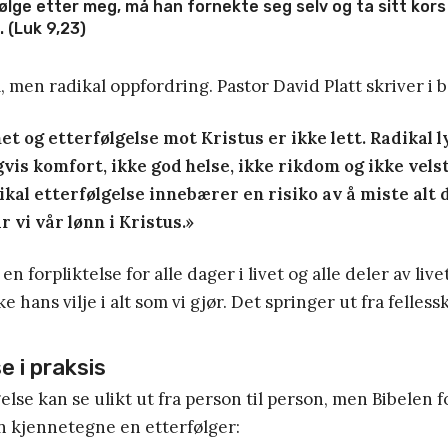
ølge etter meg, må han fornekte seg selv og ta sitt kors
 (Luk 9,23)
, men radikal oppfordring. Pastor David Platt skriver i 
et og etterfølgelse mot Kristus er ikke lett. Radikal l
vis komfort, ikke god helse, ikke rikdom og ikke vels
kal etterfølgelse innebærer en risiko av å miste alt d
r vi vår lønn i Kristus.»
 en forpliktelse for alle dager i livet og alle deler av live
e hans vilje i alt som vi gjør. Det springer ut fra felle
e i praksis
lgelse kan se ulikt ut fra person til person, men Bibelen 
n kjennetegne en etterfølger: