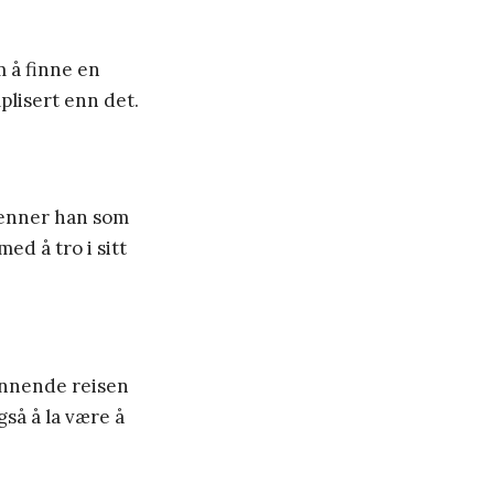
m å finne en
mplisert enn det.
jenner han som
med å tro i sitt
ennende reisen
gså å la være å