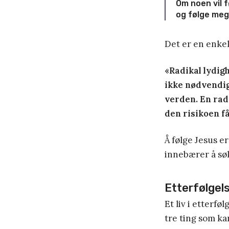
Om noen vil f
og følge meg.
Det er en enkel
«Radikal lydigh
ikke nødvendig
verden. En radi
den risikoen få
Å følge Jesus er
innebærer å søk
Etterfølgels
Et liv i etterfø
tre ting som ka