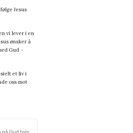
 følge Jesus
n vi lever i en
esus ønsker å
 med Gud –
ielt et liv i
ende oss mot
 på Gud hvis