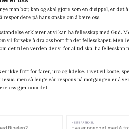
 bærer oss
mye man bør, kan og skal gjøre som en disippel, er det å
 å respondere på hans ønske om å bære oss.
standelse erklærer at vi kan ha fellesskap med Gud. Me
om vil forsøke å dra oss bort fra det fellesskapet. Men J
m det til en verden der vi for alltid skal ha fellesskap
er ikke fritt for farer, uro og lidelse. Livet vil koste, spes
v Jesus, men så lenge vår respons på motgangen er å v
bære oss gjennom det.
med Bibelen?
Hva er poenget med å tro