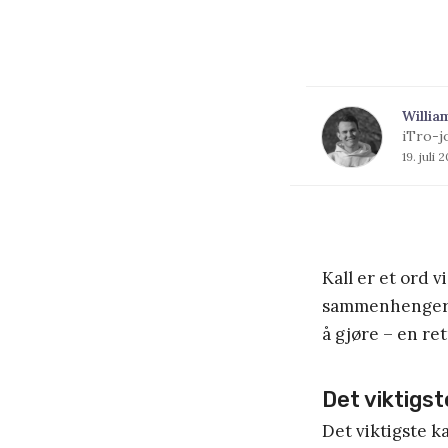
Willia
iTro-j
19. juli 
Kall er et ord v
sammenhenger o
å gjøre – en ret
Det viktigst
Det viktigste ka