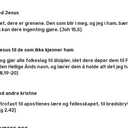
ed Jesus
et, dere er grenene. Den som blir i meg, og jeg i ham, bæ
kan dere ingenting gjøre. (Joh 15,5)
Jesus til de som ikke kjenner ham
og gjør alle folkeslag til disipler, idet dere døper dem til
en Hellige Ånds navn, og lærer dem å holde alt det jeg h
8,19-20)
ed andre kristne
trofast til apostlenes lære og fellesskapet, til brødsbr
g 2,42)