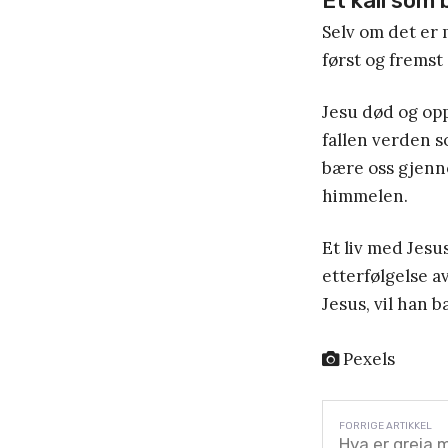
Et kall som
Selv om det er 
først og fremst
Jesu død og opp
fallen verden s
bære oss gjenno
himmelen.
Et liv med Jesus 
etterfølgelse a
Jesus, vil han 
Pexels
Hva er greia 