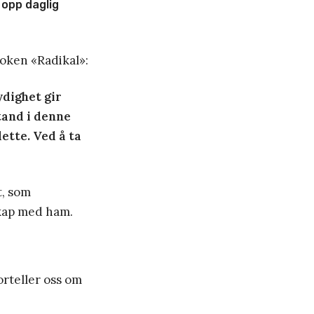
 opp daglig
boken «Radikal»:
ydighet gir
tand i denne
ette. Ved å ta
t, som
sskap med ham.
forteller oss om