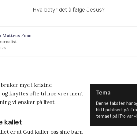
Hva betyr det å følge Jesus?
m Matteus Fonn
ournalist
2026
i bruker mye i kristne
Tema
g knyttes ofte til noe vi er ment
ning vi ønsker på livet.
Denne taksten har og
blitt publisert på iTro
temaet på iTro var «
e kallet
llet er at Gud kaller oss sine barn