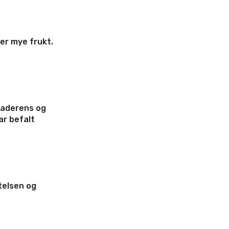
rer mye frukt.
 Faderens og
ar befalt
ytelsen og