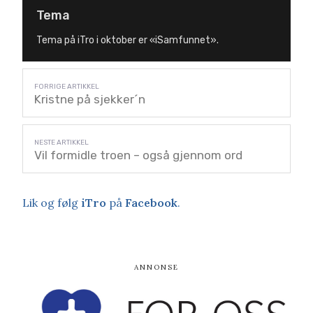
Tema
Tema på iTro i oktober er «iSamfunnet».
Kristne på sjekker´n
Vil formidle troen – også gjennom ord
Lik og følg
iTro
på
Facebook
.