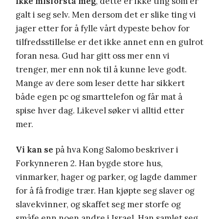
Ikke misforstå meg
, dette er ikke ting som er
galt i seg selv. Men dersom det er slike ting vi
jager etter for å fylle vårt dypeste behov for
tilfredsstillelse er det ikke annet enn en gulrot
foran nesa. Gud har gitt oss mer enn vi
trenger, mer enn nok til å kunne leve godt.
Mange av dere som leser dette har sikkert
både egen pc og smarttelefon og får mat å
spise hver dag. Likevel søker vi alltid etter
mer.
Vi kan se
på hva Kong Salomo beskriver i
Forkynneren 2. Han bygde store hus,
vinmarker, hager og parker, og lagde dammer
for å få frodige trær. Han kjøpte seg slaver og
slavekvinner, og skaffet seg mer storfe og
småfe enn noen andre i Israel. Han samlet seg