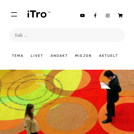
Søk
etter:
Hopp
TEMA
LIVET
ANDAKT
MISJON
AKTUELT
til
innhold