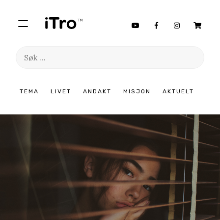
Søk
etter:
Hopp
TEMA
LIVET
ANDAKT
MISJON
AKTUELT
til
innhold