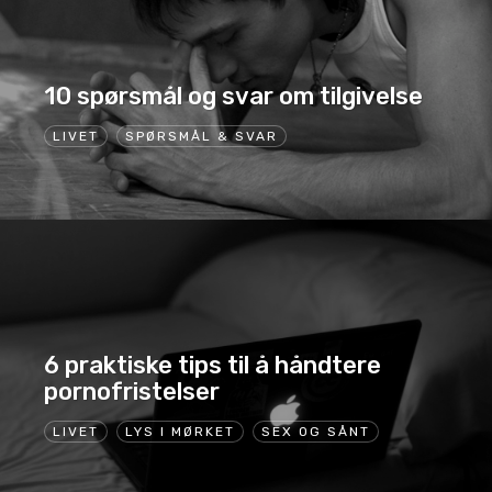
10 spørsmål og svar om tilgivelse
LIVET
SPØRSMÅL & SVAR
6 praktiske tips til å håndtere
pornofristelser
LIVET
LYS I MØRKET
SEX OG SÅNT