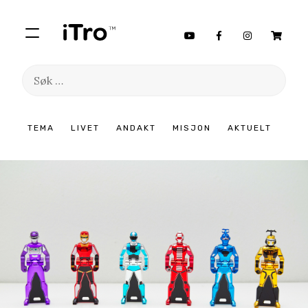
Søk
etter:
Hopp
TEMA
LIVET
ANDAKT
MISJON
AKTUELT
til
innhold