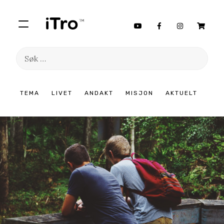
Søk
etter:
Hopp
TEMA
LIVET
ANDAKT
MISJON
AKTUELT
til
innhold