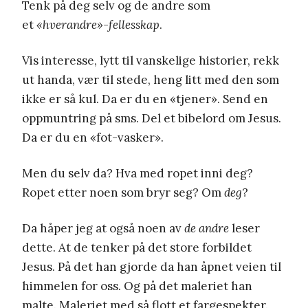
Tenk på deg selv og de andre som
et
«hverandre»-fellesskap
.
Vis interesse, lytt til vanskelige historier, rekk
ut handa, vær til stede, heng litt med den som
ikke er så kul. Da er du en «tjener». Send en
oppmuntring på sms. Del et bibelord om Jesus.
Da er du en «fot-vasker».
Men du selv da? Hva med ropet inni deg?
Ropet etter noen som bryr seg? Om
deg
?
Da håper jeg at også noen av
de andre
leser
dette. At de tenker på det store forbildet
Jesus. På det han gjorde da han åpnet veien til
himmelen for oss. Og på det maleriet han
malte. Maleriet med så flott et fargespekter.