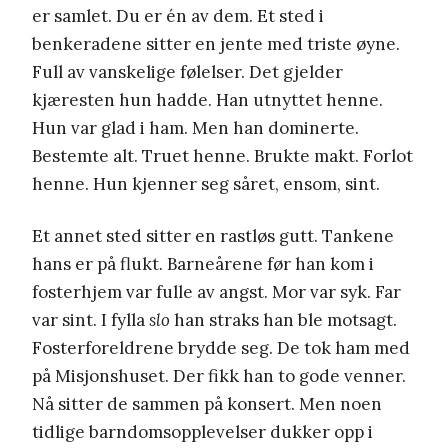
er samlet. Du er én av dem. Et sted i
benkeradene sitter en jente med triste øyne.
Full av vanskelige følelser. Det gjelder
kjæresten hun hadde. Han utnyttet henne.
Hun var glad i ham. Men han dominerte.
Bestemte alt. Truet henne. Brukte makt. Forlot
henne. Hun kjenner seg såret, ensom, sint.
Et annet sted sitter en rastløs gutt. Tankene
hans er på flukt. Barneårene før han kom i
fosterhjem var fulle av angst. Mor var syk. Far
var sint. I fylla
slo
han straks han ble motsagt.
Fosterforeldrene brydde seg. De tok ham med
på Misjonshuset. Der fikk han to gode venner.
Nå sitter de sammen på konsert. Men noen
tidlige barndomsopplevelser dukker opp i