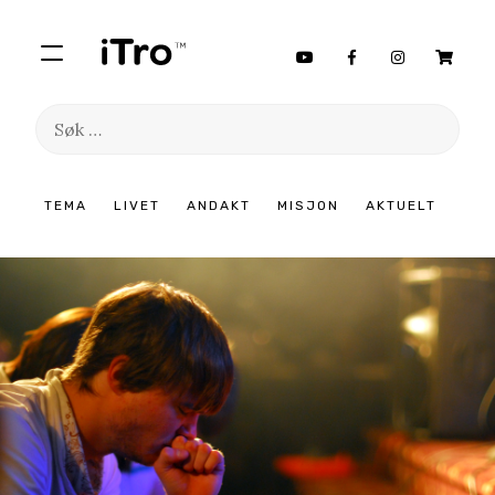
Søk
etter:
Hopp
TEMA
LIVET
ANDAKT
MISJON
AKTUELT
til
innhold