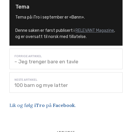
Tema
Tema på iTro i september er «Bønn».
Denne saken er først publisert i
RELEVANT Magazine
,
og er oversatt til norsk med tillatelse.
– Jeg trenger bare en tavle
100 barn og mye latter
Lik og følg
iTro
på
Facebook
.