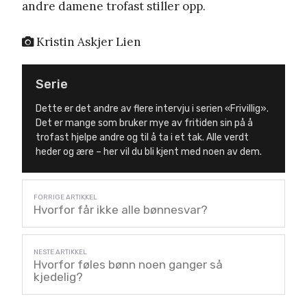
andre damene trofast stiller opp.
Kristin Askjer Lien
Serie
Dette er det andre av flere intervju i serien «Frivillig».
Det er mange som bruker mye av fritiden sin på å
trofast hjelpe andre og til å ta i et tak. Alle verdt
heder og ære – her vil du bli kjent med noen av dem.
Hvorfor får ikke alle bønnesvar?
Hvorfor føles bønn noen ganger så
kjedelig?