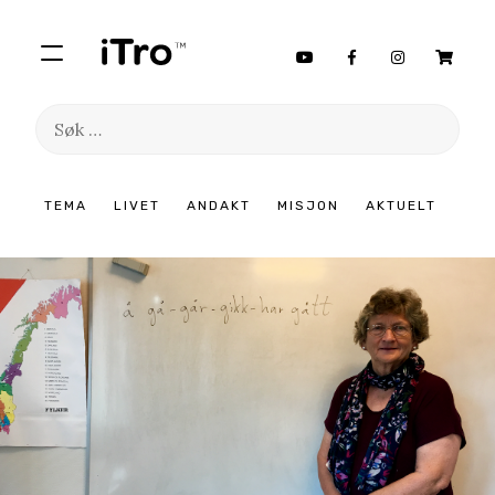
Søk
etter:
Hopp
TEMA
LIVET
ANDAKT
MISJON
AKTUELT
til
innhold