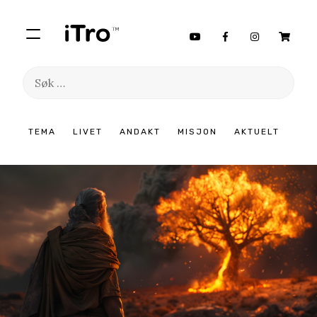
Søk
etter:
Hopp
TEMA
LIVET
ANDAKT
MISJON
AKTUELT
til
innhold