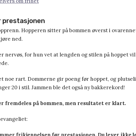
elvers om frihet
r prestasjonen
hopprenn. Hopperen sitter på bommen øverst i ovarenne
 kjøre ned.
 nervøs, for hun vet at lengden og stilen på hoppet vil h
de.
t noe rart. Dommerne gir poeng før hoppet, og plutseli
ger 20 i stil. Jammen ble det også ny bakkerekord!
r fremdeles på bommen, men resultatet er klart.
 evangeliet:
mmer frikjennelsen før prestasjonen. Du lever ikke le