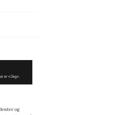
uar er «Jeg».
lenter og