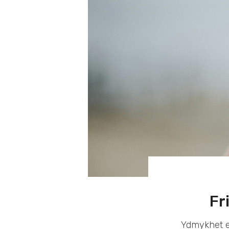
Fr
Ydmykhet er