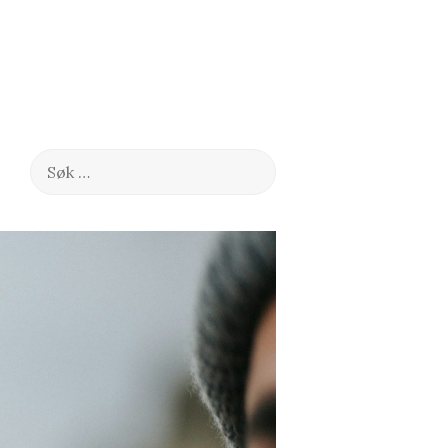
Søk
etter: