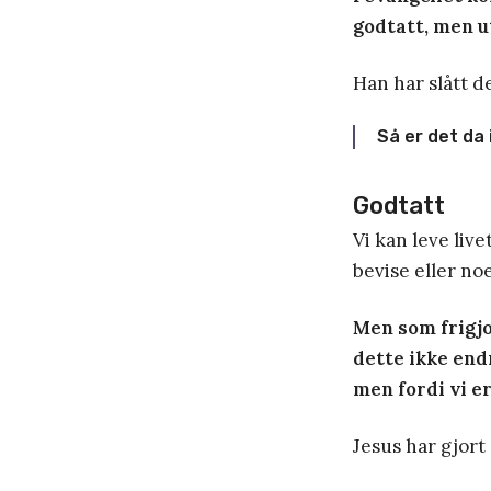
godtatt, men u
Han har slått de
Så er det da
Godtatt
Vi kan leve liv
bevise eller n
Men som frigjo
dette ikke endr
men fordi vi er
Jesus har gjort