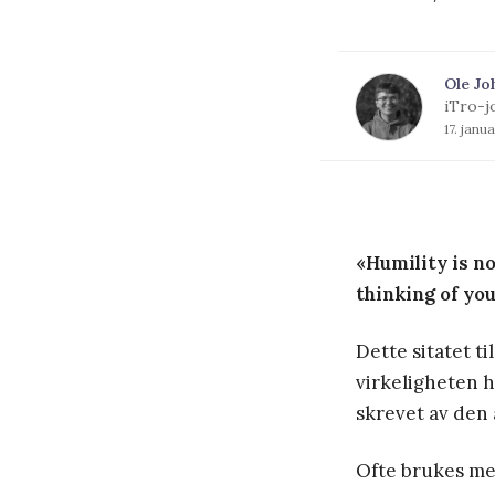
Ole Jo
iTro-j
17. janu
«Humility is not
thinking of you
Dette sitatet ti
virkeligheten 
skrevet av den
Ofte brukes me