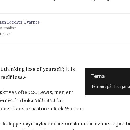
han Bredvei Hvarnes
ournalist
ar 2026
 thinking less of yourself; it is
Tema
rself less.»
Temaet på iTro i jan
lskrives ofte C.S. Lewis, men er i
hentet fra boka
Målrettet liv,
 amerikanske pastoren Rick Warren.
rkelappen «ydmyk» om mennesker som avfeier egne ta