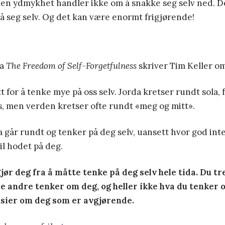
Men ydmykhet handler ikke om å snakke seg selv ned. D
å seg selv. Og det kan være enormt frigjørende!
ka
The Freedom of Self-Forgetfulness
skriver Tim Keller o
tt for å tenke mye på oss selv. Jorda kretser rundt sola, 
s, men verden kretser ofte rundt «meg og mitt».
 går rundt og tenker på deg selv, uansett hvor god in
til hodet på deg.
jør deg fra å måtte tenke på deg selv hele tida. Du tr
le andre tenker om deg, og heller ikke hva du tenker o
 sier om deg som er avgjørende.