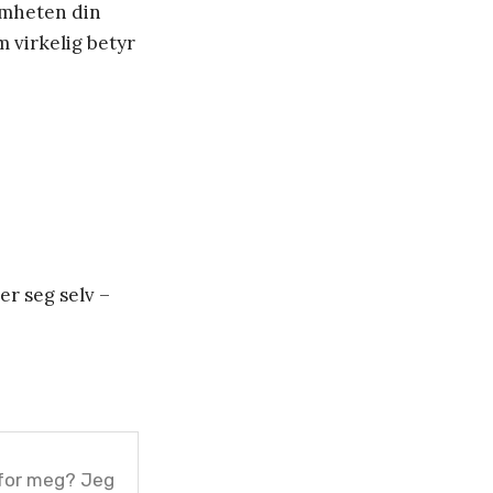
somheten din
m virkelig betyr
er seg selv –
for meg? Jeg