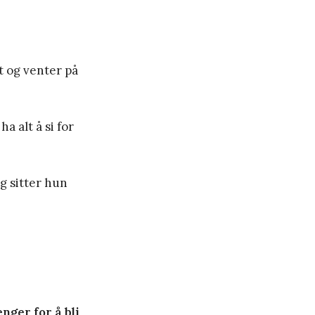
t og venter på
a alt å si for
g sitter hun
nger for å bli