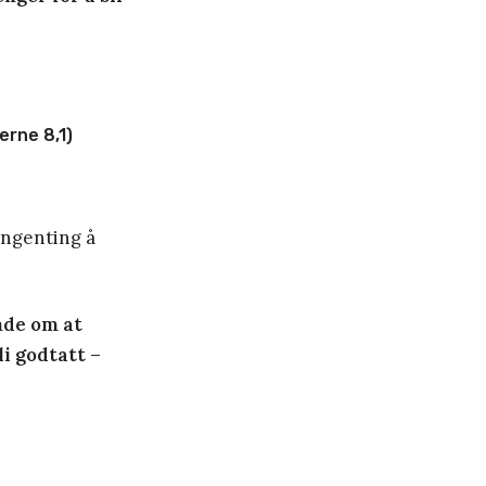
erne 8,1)
ingenting å
nde om at
li godtatt –