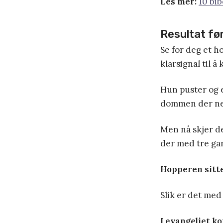
Les mer:
10 bib
Resultat fø
Se for deg et 
klarsignal til å
Hun puster og er
dommen der ne
Men nå skjer de
der med tre gan
Hopperen sitte
Slik er det med
I evangeliet ko