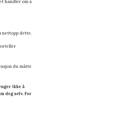
et handler om å
m nettopp dette.
forteller
tensjon du måtte
enger ikke å
m deg selv. For