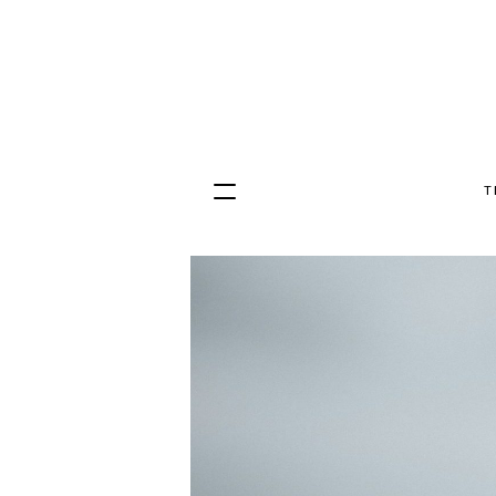
T
Hopp
til
innhold