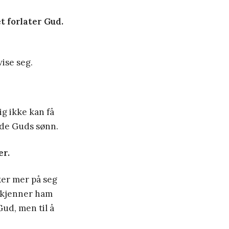
t forlater Gud.
ise seg.
ig ikke kan få
føde Guds sønn.
er.
ker mer på seg
i kjenner ham
ud, men til å