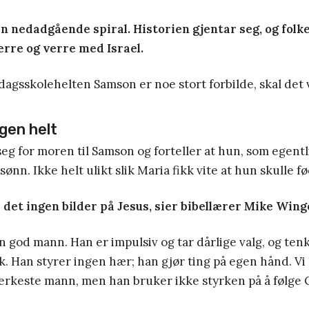
n nedadgående spiral. Historien gjentar seg, og folke
erre og verre med Israel.
dagsskolehelten Samson er noe stort forbilde, skal det v
gen helt
seg for moren til Samson og forteller at hun, som egentl
 sønn. Ikke helt ulikt slik Maria fikk vite at hun skulle 
 det ingen bilder på Jesus, sier bibellærer Mike Wing
 god mann. Han er impulsiv og tar dårlige valg, og ten
olk. Han styrer ingen hær; han gjør ting på egen hånd. V
rkeste mann, men han bruker ikke styrken på å følge G