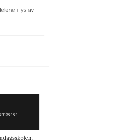
elene i lys av
vember er
øndagsskolen.