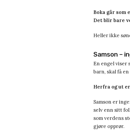
Boka går som e
Det blir bare v
Heller ikke søn
Samson – in
En engel viser 
barn, skal få en
Herfra og ut er
Samson er ingen
selv enn sitt f
som verdens ste
gjøre opprør.