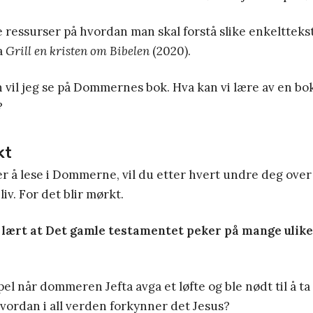
 ressurser på hvordan man skal forstå slike enkelttekst
a
Grill en kristen om Bibelen
(2020).
 vil jeg se på Dommernes bok. Hva kan vi lære av en bo
?
kt
 å lese i Dommerne, vil du etter hvert undre deg over
 liv. For det blir mørkt.
 lært at Det gamle testamentet peker på mange ulik
l når dommeren Jefta avga et løfte og ble nødt til å ta l
vordan i all verden forkynner det Jesus?