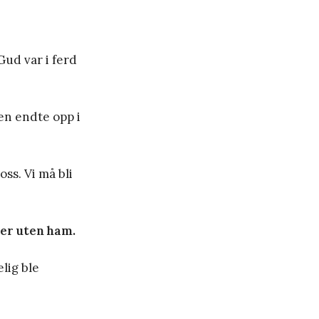
Gud var i ferd
en endte opp i
ss. Vi må bli
 er uten ham.
lig ble