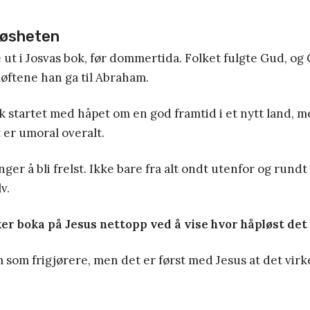
løsheten
 ut i Josvas bok, før dommertida. Folket fulgte Gud, og 
løftene han ga til Abraham.
startet med håpet om en god framtid i et nytt land, m
 er umoral overalt.
r å bli frelst. Ikke bare fra alt ondt utenfor og rundt o
v.
er boka på Jesus nettopp ved å vise hvor håpløst det
m frigjørere, men det er først med Jesus at det virke