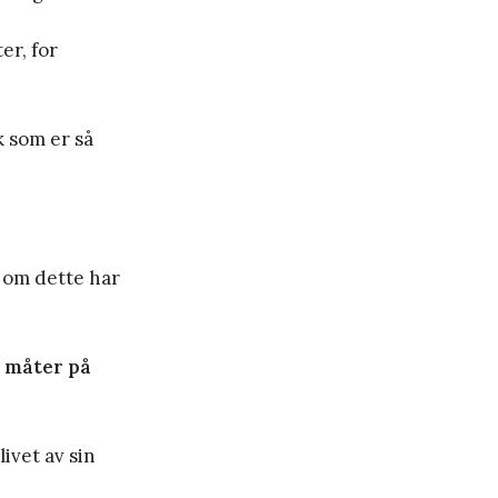
er, for
k som er så
 om dette har
e måter på
ivet av sin