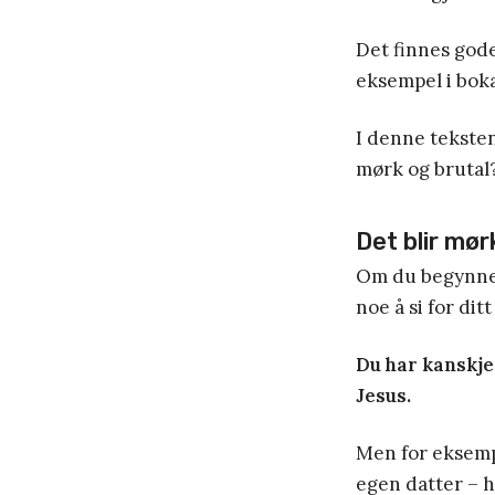
Det finnes gode
eksempel i bok
I denne teksten
mørk og brutal
Det blir mør
Om du begynner
noe å si for ditt
Du har kanskje
Jesus.
Men for eksempe
egen datter – h