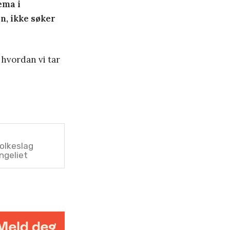
ema i
n, ikke søker
 hvordan vi tar
folkeslag
ngeliet