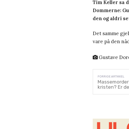
Tim Keller sa d
Dommerne: Gud 
den og aldri se
Det samme gjeld
vare på den nåd
Gustave Dor
Massemordere
kristen? Er d