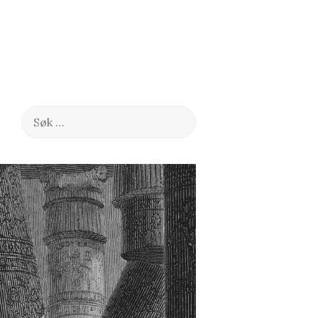
Søk
etter: