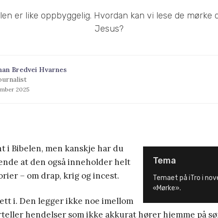
belen er like oppbyggelig. Hvordan kan vi lese de mørke d
Jesus?
han Bredvei Hvarnes
ournalist
ember 2025
nt i Bibelen, men kanskje har du
Tema
ende at den også inneholder helt
ier – om drap, krig og incest.
Temaet på iTro i no
«Mørke».
ett i. Den legger ikke noe imellom
rteller hendelser som ikke akkurat hører hjemme på s