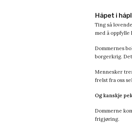
Håpet i håp
Ting så lovende
med å oppfylle 
Dommernes bok 
borgerkrig. Det
Mennesker trenge
frelst fra oss sel
Og kanskje pek
Dommerne kom so
frigjøring.