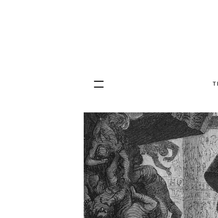
T
Hopp
til
innhold