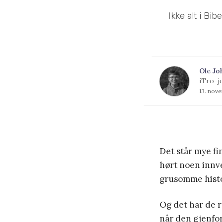
Ikke alt i Bi
Ole Jo
iTro-j
13. nov
Det står mye fi
hørt noen innv
grusomme histor
Og det har de r
når den gjenfo