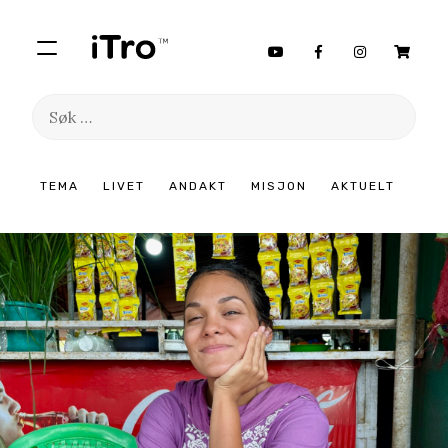
Søk
etter:
Hopp
TEMA
LIVET
ANDAKT
MISJON
AKTUELT
til
innhold