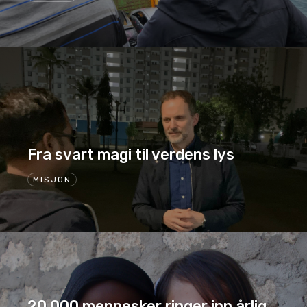
Fra svart magi til verdens lys
MISJON
20.000 mennesker ringer inn årlig