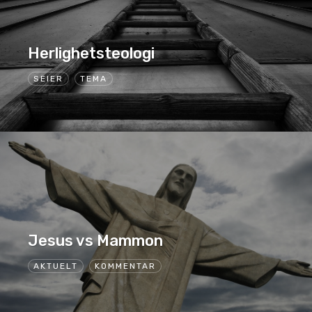
Herlighetsteologi
SEIER
TEMA
Jesus vs Mammon
AKTUELT
KOMMENTAR