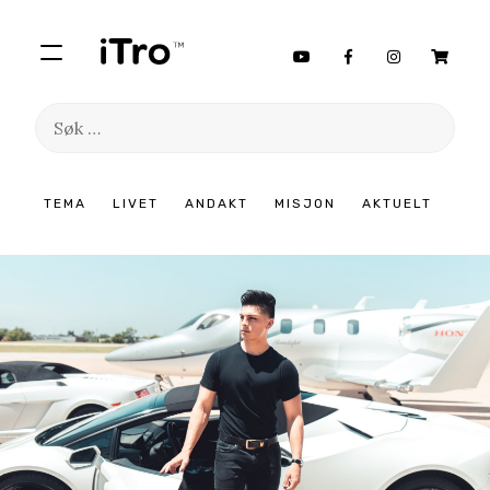
Søk
etter:
Hopp
TEMA
LIVET
ANDAKT
MISJON
AKTUELT
til
innhold