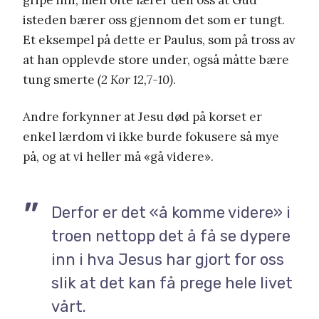
gripe inn, men ofte lærer den oss at Gud
isteden bærer oss gjennom det som er tungt.
Et eksempel på dette er Paulus, som på tross av
at han opplevde store under, også måtte bære
tung smerte
(2 Kor 12,7-10)
.
Andre forkynner at Jesu død på korset er
enkel lærdom vi ikke burde fokusere så mye
på, og at vi heller må «gå videre».
Derfor er det «å komme videre» i
troen nettopp det å få se dypere
inn i hva Jesus har gjort for oss
slik at det kan få prege hele livet
vårt.