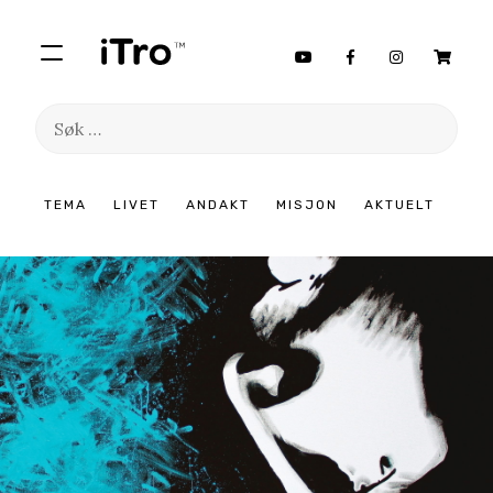
Søk
etter:
Hopp
TEMA
LIVET
ANDAKT
MISJON
AKTUELT
til
innhold