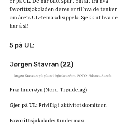
er på UL. De har blitt spurt om alt fra hva
favorittsjokoladen deres er til hva de tenker
om årets UL-tema «disippel». Sjekk ut hva de
har å si!
5 på UL:
Jørgen Stavran (22)
Jørgen Stavran på plass i infoskranken. FOTO: Håvard Sande
Fra:
Innerøya (Nord-Trøndelag)
Gjør på UL:
Frivillig i aktivitetskomiteen
Favorittsjokolade:
Kindermaxi