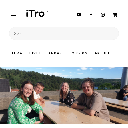
Søk
etter:
Hopp
TEMA
LIVET
ANDAKT
MISJON
AKTUELT
til
innhold