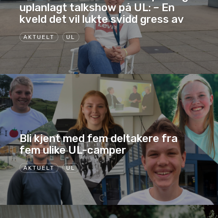
uplanlagt talkshow på UL: – En
kveld det vil lukte svidd gress av
AKTUELT
UL
Bli kjent med fem deltakere fra
fem ulike UL-camper
AKTUELT
UL