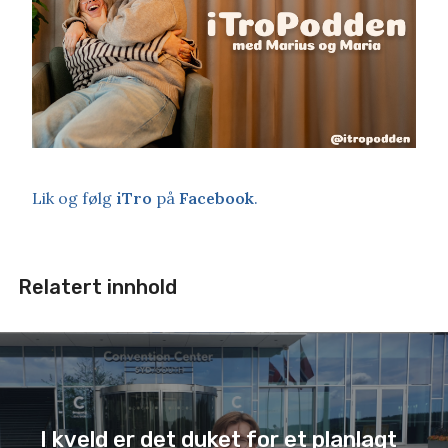
Lik og følg
iTro
på
Facebook
.
Relatert innhold
I kveld er det duket for et planlagt