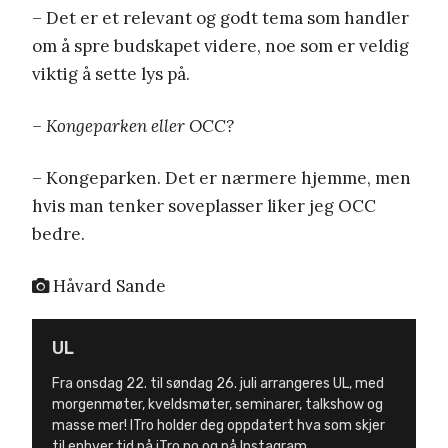
– Det er et relevant og godt tema som handler
om å spre budskapet videre, noe som er veldig
viktig å sette lys på.
– Kongeparken eller OCC?
– Kongeparken. Det er nærmere hjemme, men
hvis man tenker soveplasser liker jeg OCC
bedre.
Håvard Sande
UL
Fra onsdag 22. til søndag 26. juli arrangeres UL, med
morgenmøter, kveldsmøter, seminarer, talkshow og
masse mer! ITro holder deg oppdatert hva som skjer
til enhver tid på iTro.no og på Instagram.