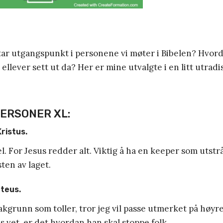
ar utgangspunkt i personene vi møter i Bibelen? Hvorda
llever sett ut da? Her er mine utvalgte i en litt utradis
PERSONER XL:
ristus.
. For Jesus redder alt. Viktig å ha en keeper som utstrå
ten av laget.
tteus.
grunn som toller, tror jeg vil passe utmerket på høyr
 vet, er det hvordan han skal stoppe folk.