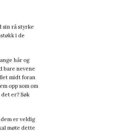
 sin rå styrke
 støkk i de
 lange hår og
med bare nevene
llet midt foran
n dem opp som om
 det er? Søk
 dem er veldig
skal møte dette