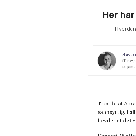
Her har
Hvordan 
Håvar
iTro-j
18. janu
Tror du at Abrah
sannsynlig. I al
hevder at det va