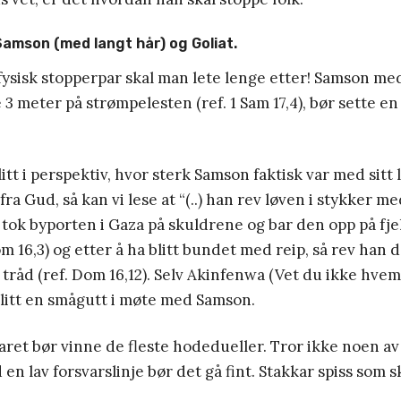
Samson (med langt hår) og Goliat.
r fysisk stopperpar skal man lete lenge etter! Samson med
 3 meter på strømpelesten (ref. 1 Sam 17,4), bør sette en
litt i perspektiv, hvor sterk Samson faktisk var med sitt
fra Gud, så kan vi lese at “(..) han rev løven i stykker 
, tok byporten i Gaza på skuldrene og bar den opp på fje
m 16,3) og etter å ha blitt bundet med reip, så rev ha
 tråd (ref. Dom 16,12). Selv Akinfenwa (Vet du ikke hvem
 blitt en smågutt i møte med Samson.
ret bør vinne de fleste hodedueller. Tror ikke noen av
en lav forsvarslinje bør det gå fint. Stakkar spiss som 