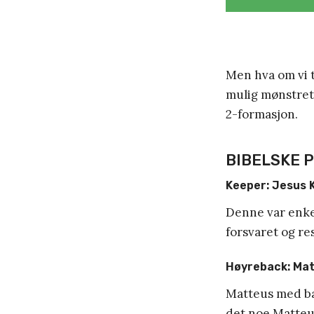
Men hva om vi t
mulig mønstret e
2-formasjon.
BIBELSKE 
Keeper: Jesus K
Denne var enkel
forsvaret og res
Høyreback: Ma
Matteus med bak
det noe Matteus