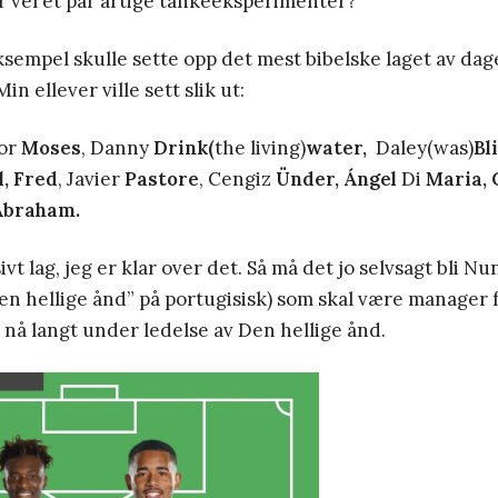
er vel et par artige tankeeksperimenter?
ksempel skulle sette opp det mest bibelske laget av dag
Min ellever ville sett slik ut:
tor
Moses
, Danny
Drink(
the living)
water,
Daley(was)
Bl
,
Fred
, Javier
Pastore
, Cengiz
Ünder, Ángel
Di
Maria,
Abraham.
ivt lag, jeg er klar over det. Så må det jo selvsagt bli N
en hellige ånd” på portugisisk) som skal være manager f
 nå langt under ledelse av Den hellige ånd.