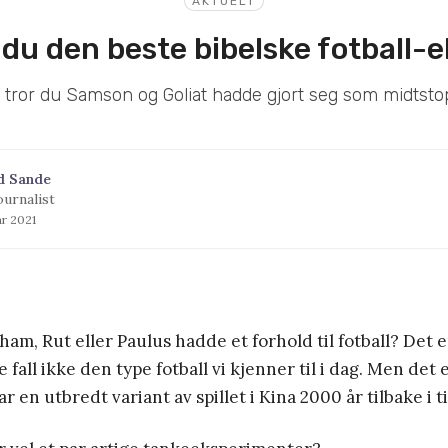
AKTUELT
 du den beste bibelske fotball-e
tror du Samson og Goliat hadde gjort seg som midtst
d Sande
ournalist
ar 2021
am, Rut eller Paulus hadde et forhold til fotball? Det er
le fall ikke den type fotball vi kjenner til i dag. Men de
r en utbredt variant av spillet i Kina 2000 år tilbake i t