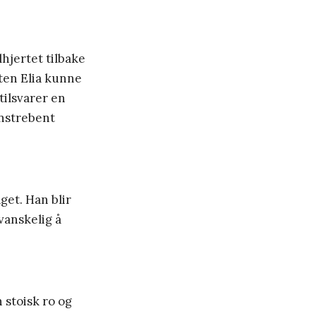
hjertet tilbake
eten Elia kunne
 tilsvarer en
enstrebent
get. Han blir
vanskelig å
n stoisk ro og