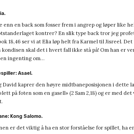
ia.
e enn en back som fosser frem i angrep og løper like hel
otstanderlaget kontrer? En slik type back tror jeg prof
ok 18,46 ser vi at Elia løp helt fra Karmel til Jisreel. Det
 kondisen skal det i hvert fall ikke stå på! Om han er v
rien ingenting om…
piller: Asael.
 David kaprer den høyre midtbaneposisjonen i dette la
lett på foten som en gasell» (2 Sam 2,18) og er med det 
t.
ane: Kong Salomo.
en er det viktig å ha en stor forståelse for spillet, ha e