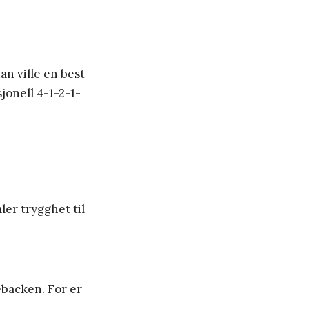
n ville en best
jonell 4-1-2-1-
ler trygghet til
ebacken. For er