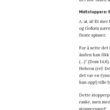
Midtstoppere: 
A, ai, ai! Et me
og Goliats nære
fleste spisser.
For å sette det 
ånden han fikk 
(…)” (Dom 14,6)
Hebron (ref. Do
det var en tynn
han opp!) ville
Dette stopperpa
raske, men med 
stopperparet!