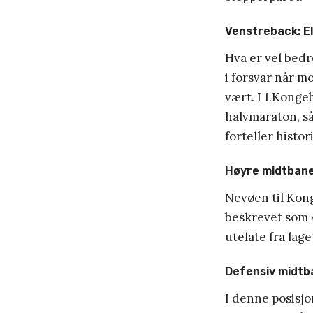
Venstreback: El
Hva er vel bedr
i forsvar når m
vært. I 1.Kongeb
halvmaraton, så
forteller histo
Høyre midtbanes
Nevøen til Kong
beskrevet som «
utelate fra lage
Defensiv midtb
I denne posisjon