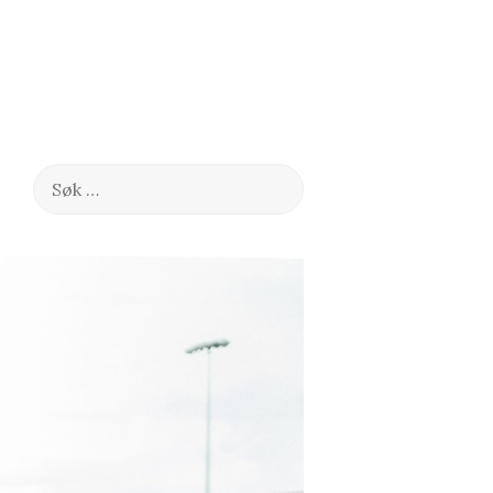
Søk
etter: