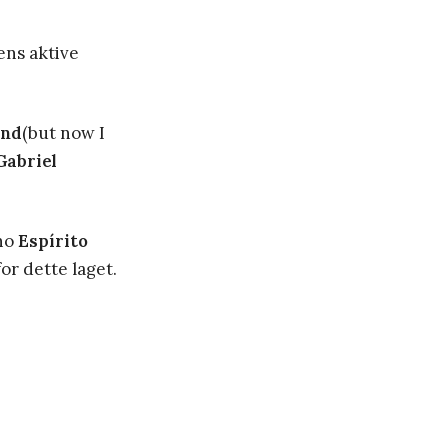
ens aktive
ind
(but now I
Gabriel
uno
Espírito
or dette laget.