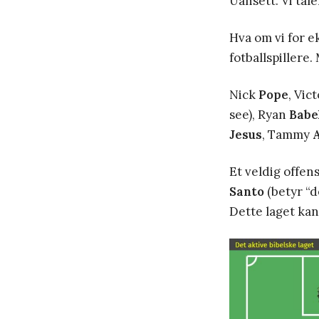
Uansett. Vi tål
Hva om vi for e
fotballspillere. 
Nick
Pope
, Vic
see), Ryan
Babel
Jesus
, Tammy
Et veldig offens
Santo
(betyr “d
Dette laget kan