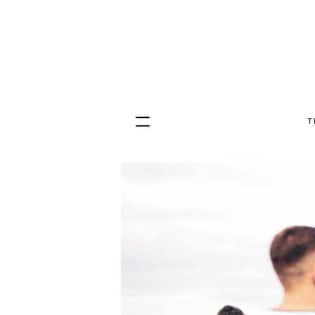
T
Hopp
til
innhold