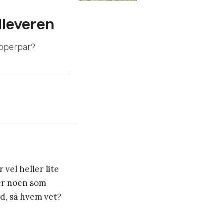
lleveren
opperpar?
 vel heller lite
t er noen som
id, så hvem vet?