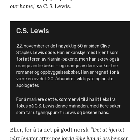
our home,”
sa C. S. Lewis.
C.S. Lewis
22. november er det nøyaktig 50 år siden Clive
Staples Lewis døde. Han er kanskje mest kjent som
forfatteren av Narnia-bøkene, men han skrev også
mange andre bøker – og mange av dem var kristne
romaner og oppbyggelsesbøker. Han er regnet for å
være en av det 20. århundres viktigste og beste
apologeter.
For å markere dette, kommer vi til å ha litt ekstra
fokus på C.S. Lewis denne måneden, med flere saker
som tar utgangspunkt i Lewis og bøkene hans.
Eller, for å ta det på godt norsk:
”Det at hjertet
vårt lengter etter noe jorda ikke kan gi oss beviser