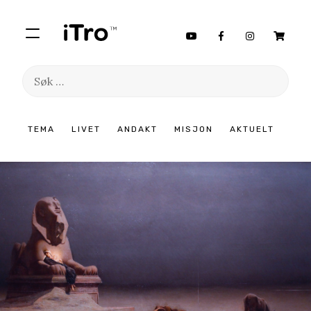
Søk
etter:
Hopp
TEMA
LIVET
ANDAKT
MISJON
AKTUELT
til
innhold