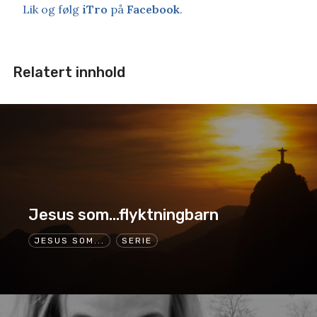
Lik og følg
iTro
på
Facebook
.
Relatert innhold
Jesus som…flyktningbarn
JESUS SOM...
SERIE