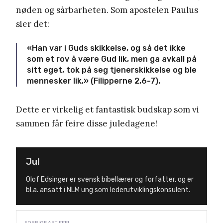
nøden og sårbarheten. Som apostelen Paulus
sier det:
«Han var i Guds skikkelse, og så det ikke
som et rov å være Gud lik, men ga avkall på
sitt eget, tok på seg tjenerskikkelse og ble
mennesker lik.» (Filipperne 2,6-7).
Dette er virkelig et fantastisk budskap som vi
sammen får feire disse juledagene!
Jul
Olof Edsinger er svensk bibellærer og forfatter, og er
bl.a. ansatt i NLM ung som lederutviklingskonsulent.