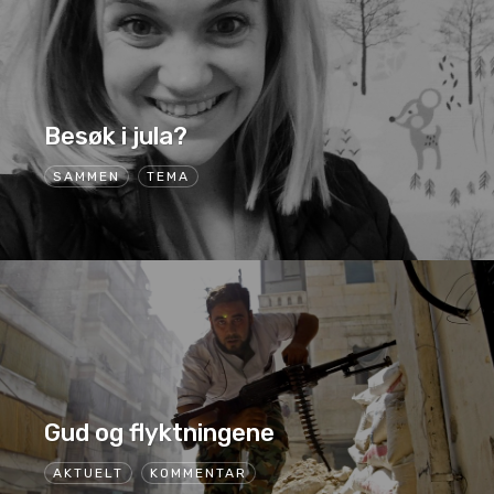
Besøk i jula?
SAMMEN
TEMA
Gud og flyktningene
AKTUELT
KOMMENTAR