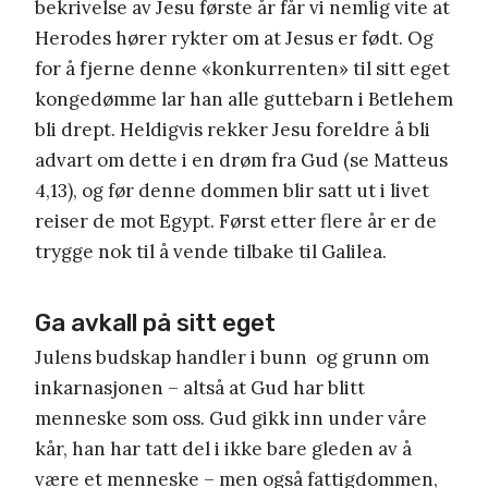
bekrivelse av Jesu første år får vi nemlig vite at
Herodes hører rykter om at Jesus er født. Og
for å fjerne denne «konkurrenten» til sitt eget
kongedømme lar han alle guttebarn i Betlehem
bli drept. Heldigvis rekker Jesu foreldre å bli
advart om dette i en drøm fra Gud (se Matteus
4,13), og før denne dommen blir satt ut i livet
reiser de mot Egypt. Først etter flere år er de
trygge nok til å vende tilbake til Galilea.
Ga avkall på sitt eget
Julens budskap handler i bunn og grunn om
inkarnasjonen – altså at Gud har blitt
menneske som oss. Gud gikk inn under våre
kår, han har tatt del i ikke bare gleden av å
være et menneske – men også fattigdommen,