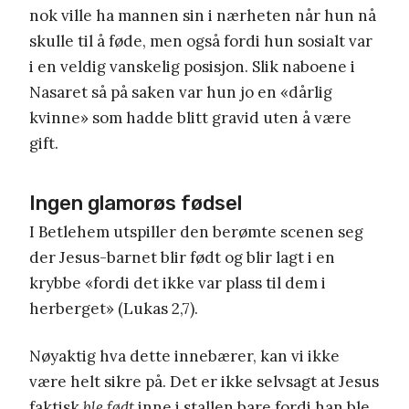
nok ville ha mannen sin i nærheten når hun nå
skulle til å føde, men også fordi hun sosialt var
i en veldig vanskelig posisjon. Slik naboene i
Nasaret så på saken var hun jo en «dårlig
kvinne» som hadde blitt gravid uten å være
gift.
Ingen glamorøs fødsel
I Betlehem utspiller den berømte scenen seg
der Jesus-barnet blir født og blir lagt i en
krybbe «fordi det ikke var plass til dem i
herberget» (Lukas 2,7).
Nøyaktig hva dette innebærer, kan vi ikke
være helt sikre på. Det er ikke selvsagt at Jesus
faktisk
ble født
inne i stallen bare fordi han ble