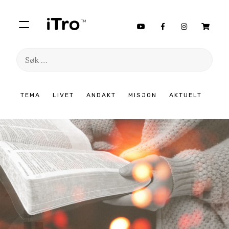
Søk
etter:
Hopp
TEMA
LIVET
ANDAKT
MISJON
AKTUELT
til
innhold