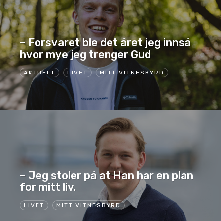
– Forsvaret ble det året jeg innså
hvor mye jeg trenger Gud
AKTUELT
LIVET
MITT VITNESBYRD
– Jeg stoler på at Han har en plan
for mitt liv.
LIVET
MITT VITNESBYRD