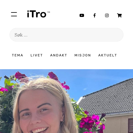
Søk
etter:
Hopp
TEMA
LIVET
ANDAKT
MISJON
AKTUELT
til
innhold