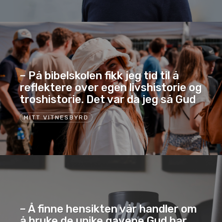
– På bibelskolen fikk jeg tid til å
reflektere over egen livshistorie og
troshistorie. Det var da jeg så Gud
MITT VITNESBYRD
– Å finne hensikten vår handler om
å bruke de unike gavene Gud har