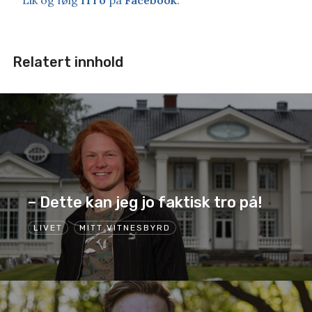
Lik og følg
iTro
på
Facebook
.
Relatert innhold
– Dette kan jeg jo faktisk tro på!
LIVET
MITT VITNESBYRD