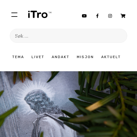
Søk
etter:
Hopp
TEMA
LIVET
ANDAKT
MISJON
AKTUELT
til
innhold